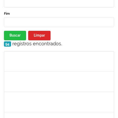
Fim
Buscar
Limpar
registros encontrados.
94
Matrícula
Nome
Cargo
Processo
Início
Fim
Status
1716504
Amaranta Emilia Cesar dos Santos
Docente
23007.00031476/2018-39
01/06/2019
30/11/-0001
Concluído
1299507
Ana Cristina Fermino Soares
Docente
23007.00002837/2019-05
30/05/2019
29/08/2019
Concluído