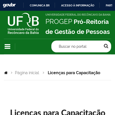
COMUNICA BR
ACESSO À INFORMAÇÃO
PARTI
IR
UNIVERSIDADE FEDERAL DO RECÔNCAVO DA BAHIA
PROGEP
Pró-Reitoria
PARA
O
de Gestão de Pessoas
CONTEÚDO
Buscar no portal
Página inicial
Licenças para Capacitação
Licenças para Capacitação