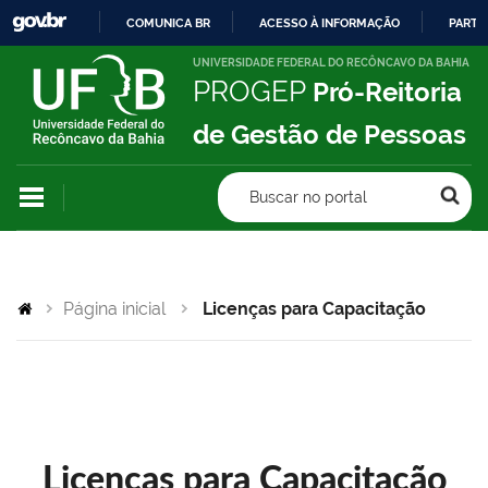
COMUNICA BR
ACESSO À INFORMAÇÃO
PARTI
IR
UNIVERSIDADE FEDERAL DO RECÔNCAVO DA BAHIA
PROGEP
Pró-Reitoria
PARA
O
de Gestão de Pessoas
CONTEÚDO
Buscar no portal
Página inicial
Licenças para Capacitação
Licenças para Capacitação