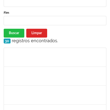
Fim
Buscar
Limpar
registros encontrados.
30
Matrícula
Nome
Cargo
Processo
Início
Fim
Status
1716504
Amaranta Emilia Cesar dos Santos
Docente
23007.00031476/2018-39
01/06/2019
30/11/-0001
Concluído
1299507
Ana Cristina Fermino Soares
Docente
23007.00002837/2019-05
30/05/2019
29/08/2019
Concluído