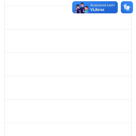
30/05/2019
Concluído
1730973
Carlos Alberto Santana da Silva
Técnico
23007.0009584/2019-02
01/05/2019
31/07/2019
Concluído
1575033
Milena Maria Lobo Oliveira
Técnico
23007.00030957/2018-84
29/04/2019
27/07/2019
Concluído
1739121
Alcyr César Fernandes Jr
Técnico
23007.0007565/2019-98
29/04/2019
27/06/2019
Concluído
1760100
Carlane Costa Feitosa
Técnico
23007.00005477/2019-20
23/04/2019
22/05/2019
Concluído
1661220
Camilo araújo Souza
Técnico
23007.004771/2019-70
22/04/2019
21/07/2019
Concluído
1674023
Maria Conceição Costa Rivemales
Docente