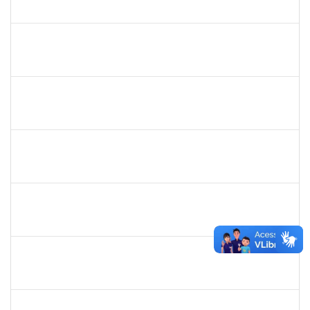
23007.31541/2018-30
08/04/2019
06/07/2019
Concluído
1754357
Rafael Santos Andrade
Técnico
23007.00002402/2019-13
08/04/2019
06/07/2019
Concluído
1575800
Ivete Castro Santos
Técnico
23007.0008474/2019-96
08/04/2019
07/07/2019
Concluído
1444901
Rosemeire Mª Antonieta Motta
Docente
23007.0007437/2019-62
08/04/2019
07/07/2019
Concluído
1581481
Jadmilson da Cruz Dias
Docente
23007.2811/2019-28
01/04/2019
01/07/2019
Concluído
1844164
Sielia Barreto Brito
Docente
23007.32285/2018-21
01/04/2019
01/07/2019
Concluído
20492