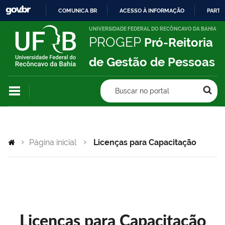
COMUNICA BR
ACESSO À INFORMAÇÃO
PARTI
IR
UNIVERSIDADE FEDERAL DO RECÔNCAVO DA BAHIA
PROGEP
Pró-Reitoria
PARA
O
de Gestão de Pessoas
CONTEÚDO
Buscar no portal
Página inicial
Licenças para Capacitação
Licenças para Capacitação