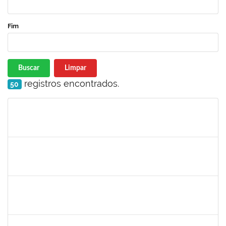
Fim
Buscar
Limpar
registros encontrados.
50
Matrícula
Nome
Cargo
Processo
Início
Fim
Status
1873900
José Francisco Coutinho
Técnico
23007.00005909/2019-93
21/05/2019
19/06/2019
Concluído
1198810
Isabel Cristina Ferreira dos Reis
Docente
23007.0006216/2019-49
15/05/2019
31/07/2019
Concluído