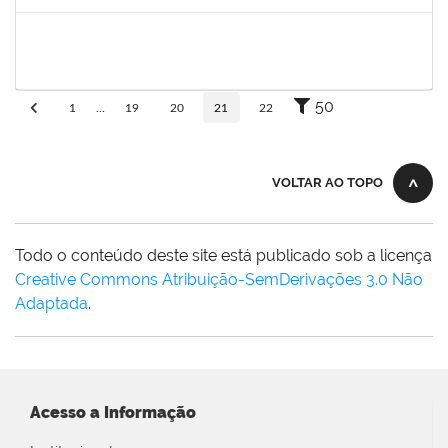
Concluído
1652145
Daiana Conceição Souza
Técnico
23007.002124/2019-50
18/02/2019
19/04/2019
Concluído
50
1
...
19
20
21
22
VOLTAR AO TOPO
Todo o conteúdo deste site está publicado sob a licença
Creative Commons Atribuição-SemDerivações 3.0 Não
Adaptada
.
Acesso a Informação