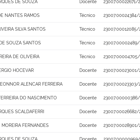
RQUES DE SOUZA
Docente
23007.00022671/
DE NANTES RAMOS
Técnico
23007.00024384/
IVEIRA SILVA SANTOS
Técnico
23007.00012085/
 DE SOUZA SANTOS
Técnico
23007.00002489/
EIRA DE OLIVEIRA
Técnico
23007.00004705/
ERGIO HOCEVAR
Docente
23007.00023001/
 LEONNOR ALENCAR FERREIRA
Docente
23007.00023303/
 FERREIRA DO NASCIMENTO
Docente
23007.00000386/
RQUES SCALDAFERRI
Docente
23007.00026682/
 MOREIRA FERNANDES
Docente
23007.00028901/
RQUES DE SOUZA
Docente
23007.00000959/