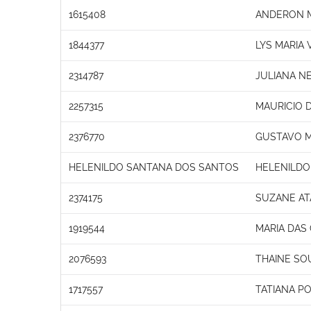
1615408
ANDERON 
1844377
LYS MARIA
2314787
JULIANA N
2257315
MAURICIO 
2376770
GUSTAVO 
HELENILDO SANTANA DOS SANTOS
HELENILDO
2374175
SUZANE AT
1919544
MARIA DAS
2076593
THAINE SO
1717557
TATIANA PO