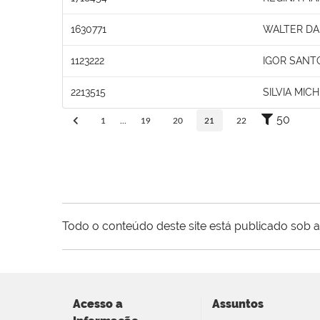
1630771
WALTER DA 
1123222
IGOR SANT
2213515
SILVIA MI
50
1
...
19
20
21
22
Todo o conteúdo deste site está publicado sob a
Acesso a
Assuntos