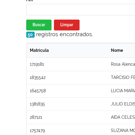
Buscar
Limpar
registros encontrados.
50
Matrícula
Nome
1719181
Rosa Alenca
1835542
TARCISIO 
1645758
LUCIA MAR
1381835
JULIO ELOI
287121
AIDA CELES
1757479
SUZANA MO