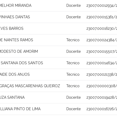
MELHOR MIRANDA
Docente
23007.00012934/
 VINHAES DANTAS
Docente
23007.00015361/
EVES BARROS
23007.00016230/
DE NANTES RAMOS
Técnico
23007.00024384/
MODESTO DE AMORIM
Docente
23007.00015507/
 SANTANA DOS SANTOS
Técnico
23007.00014634/
AIDE DOS ANJOS
Técnico
23007.00021338/
 GRAÇAS MASCARENHAS QUEIROZ
Técnico
23007.00000308/
UZA SANTANA
Docente
23007.00019428/
LLIANA PINTO DE LIMA
Docente
23007.00016726/