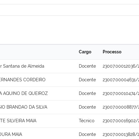
Cargo
Processo
r Santana de Almeida
Docente
23007.00012036/
FERNANDES CORDEIRO
Docente
23007.00004631/
IA AQUINO DE QUEIROZ
Docente
23007.00010474/
SIO BRANDAO DA SILVA
Docente
23007.00008877/
TE SILVEIRA MAIA
Técnico
23007.00016902/
URA MAIA
Docente
23007.00013828/