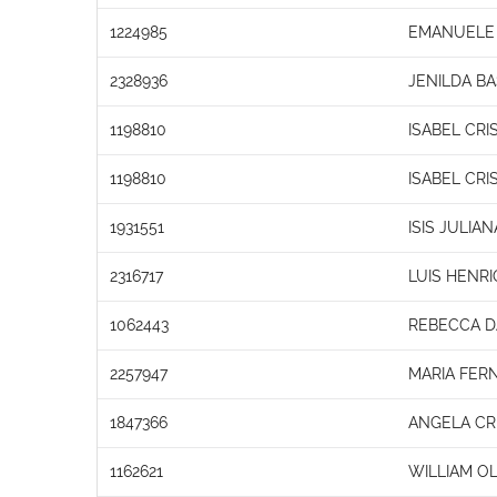
1224985
EMANUELE 
2328936
JENILDA B
1198810
ISABEL CRI
1198810
ISABEL CRI
1931551
ISIS JULIA
2316717
LUIS HENR
1062443
REBECCA D
2257947
MARIA FER
1847366
ANGELA CRI
1162621
WILLIAM OL