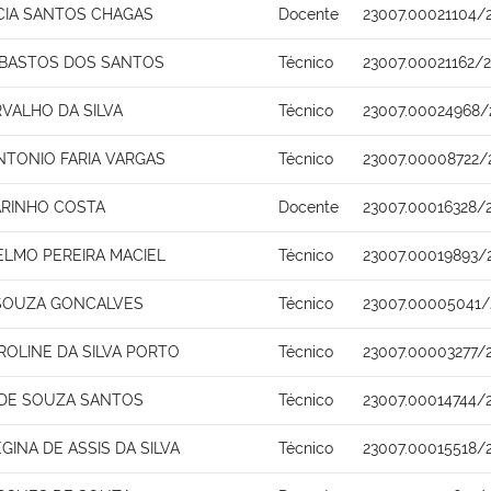
ACIA SANTOS CHAGAS
Docente
23007.00021104/
 BASTOS DOS SANTOS
Técnico
23007.00021162/
VALHO DA SILVA
Técnico
23007.00024968/
NTONIO FARIA VARGAS
Técnico
23007.00008722/
ARINHO COSTA
Docente
23007.00016328/
ELMO PEREIRA MACIEL
Técnico
23007.00019893/
SOUZA GONCALVES
Técnico
23007.00005041/
ROLINE DA SILVA PORTO
Técnico
23007.00003277/
 DE SOUZA SANTOS
Técnico
23007.00014744/
EGINA DE ASSIS DA SILVA
Técnico
23007.00015518/