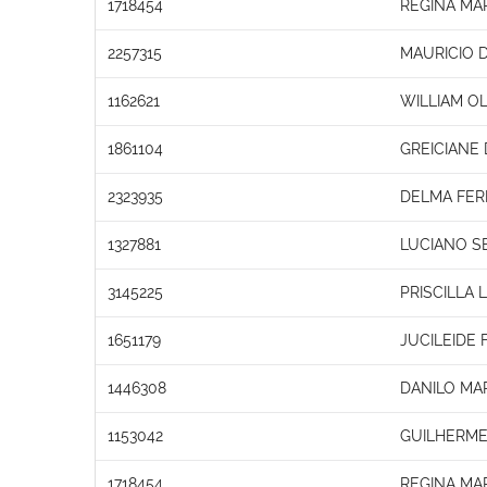
1718454
REGINA MA
2257315
MAURICIO 
1162621
WILLIAM OL
1861104
GREICIANE
2323935
DELMA FERR
1327881
LUCIANO S
3145225
PRISCILLA
1651179
JUCILEIDE
1446308
DANILO MA
1153042
GUILHERME
1718454
REGINA MA