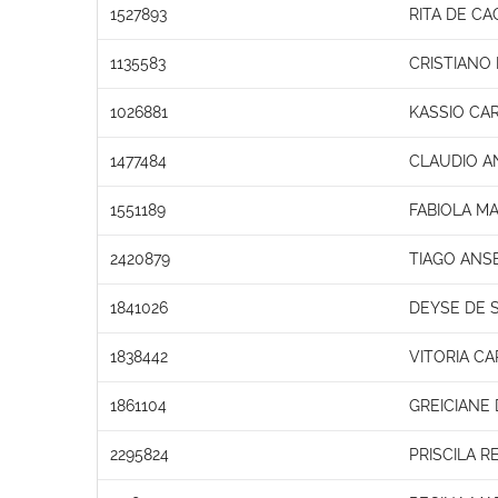
1527893
RITA DE C
1135583
CRISTIANO
1026881
KASSIO CAR
1477484
CLAUDIO A
1551189
FABIOLA M
2420879
TIAGO ANS
1841026
DEYSE DE 
1838442
VITORIA CA
1861104
GREICIANE
2295824
PRISCILA R