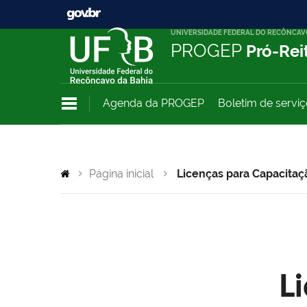
UNIVERSIDADE FEDERAL DO RECÔNCAV
PROGEP
Pró-Rei
Agenda da PROGEP
Boletim de servi
Página inicial
Licenças para Capacitaç
L