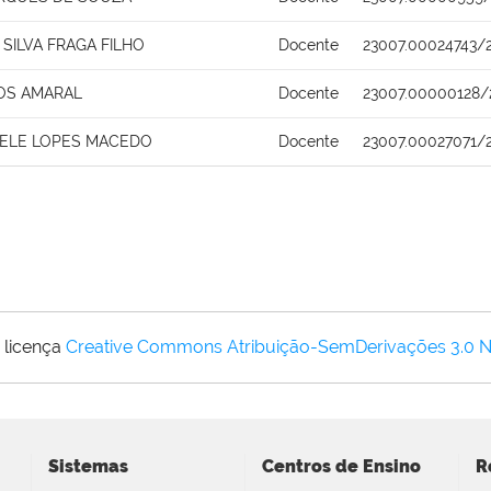
SILVA FRAGA FILHO
Docente
23007.00024743/
OS AMARAL
Docente
23007.00000128/
CHELE LOPES MACEDO
Docente
23007.00027071/
 licença
Creative Commons Atribuição-SemDerivações 3.0 
Sistemas
Centros de Ensino
R