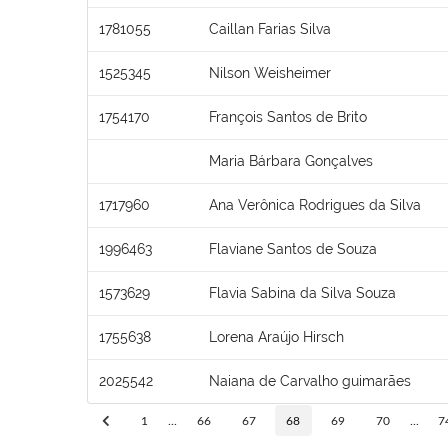
1781055
Caillan Farias Silva
1525345
Nilson Weisheimer
1754170
François Santos de Brito
Maria Bárbara Gonçalves
1717960
Ana Verônica Rodrigues da Silva
1996463
Flaviane Santos de Souza
1573629
Flavia Sabina da Silva Souza
1755638
Lorena Araújo Hirsch
2025542
Naiana de Carvalho guimarães
1
...
66
67
68
69
70
...
7