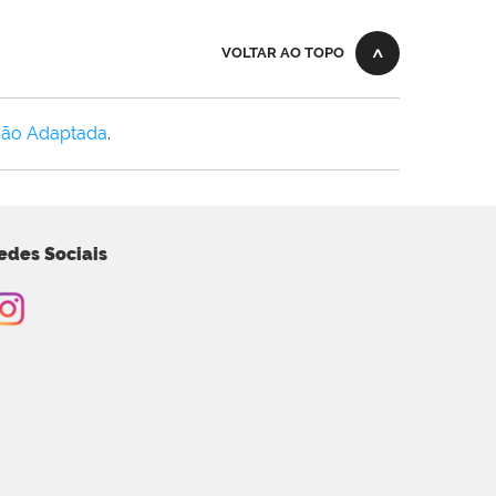
VOLTAR AO TOPO
Não Adaptada
.
edes Sociais