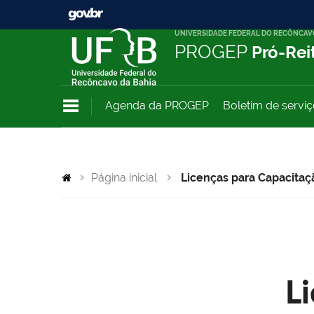
UNIVERSIDADE FEDERAL DO RECÔNCAV
PROGEP
Pró-Rei
Agenda da PROGEP
Boletim de servi
Página inicial
Licenças para Capacitaç
L