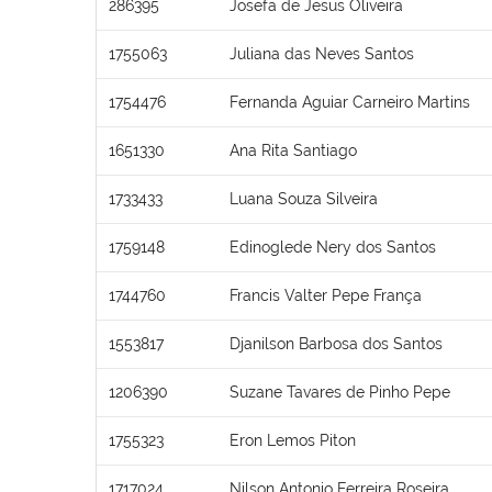
286395
Josefa de Jesus Oliveira
1755063
Juliana das Neves Santos
1754476
Fernanda Aguiar Carneiro Martins
1651330
Ana Rita Santiago
1733433
Luana Souza Silveira
1759148
Edinoglede Nery dos Santos
1744760
Francis Valter Pepe França
1553817
Djanilson Barbosa dos Santos
1206390
Suzane Tavares de Pinho Pepe
1755323
Eron Lemos Piton
1717024
Nilson Antonio Ferreira Roseira