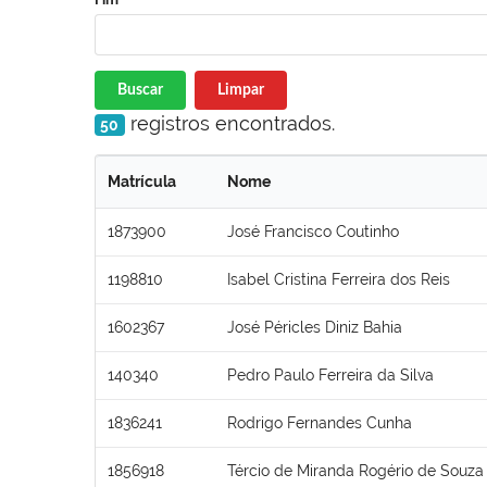
Buscar
Limpar
registros encontrados.
50
Matrícula
Nome
1873900
José Francisco Coutinho
1198810
Isabel Cristina Ferreira dos Reis
1602367
José Péricles Diniz Bahia
140340
Pedro Paulo Ferreira da Silva
1836241
Rodrigo Fernandes Cunha
1856918
Tércio de Miranda Rogério de Souza