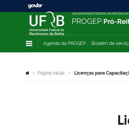
UNIVERSIDADE FEDERAL DO RECÔNCAV
PROGEP
Pró-Rei
Agenda da PROGEP
Boletim de servi
Página inicial
Licenças para Capacitaç
L