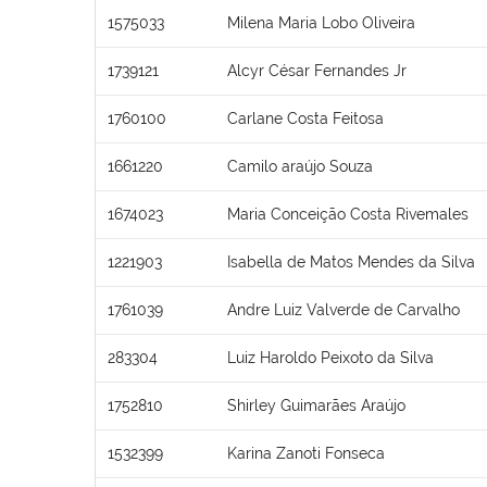
1575033
Milena Maria Lobo Oliveira
1739121
Alcyr César Fernandes Jr
1760100
Carlane Costa Feitosa
1661220
Camilo araújo Souza
1674023
Maria Conceição Costa Rivemales
1221903
Isabella de Matos Mendes da Silva
1761039
Andre Luiz Valverde de Carvalho
283304
Luiz Haroldo Peixoto da Silva
1752810
Shirley Guimarães Araújo
1532399
Karina Zanoti Fonseca