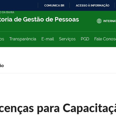
COMUNICA BR
ACESSO À INFORMAÇÃO
O DA BAHIA
IR
toria de Gestão de Pessoas
PARA
INTERNA
O
CONTEÚDO
ços
Transparência
E-mail
Serviços
PGD
Fale Cono
ão
icenças para Capacitaç