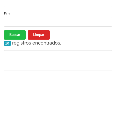
Fim
Buscar
Limpar
registros encontrados.
10
Matrícula
Nome
Cargo
Processo
Início
Fim
Status
1757479
SUZANA MOURA MAIA
Docente
23007.00013828/2025-50
08/09/2025
06/12/2025
Concluído
1224985
EMANUELE OLIVEIRA RIBEIRO RODRIGUES
Técnico
23007.00012444/2025-73
08/09/2025
07/12/2025
Concluído