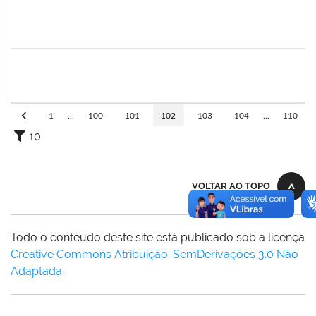
2257947
MARIA FERNANDA ARCANJO DE ALMEIDA
Técnico
23007.00011722/2025-70
16/09/2025
14/12/2025
Concluído
1847366
ANGELA CRISTINA DE OLIVEIRA LIMA
Técnico
23007.00005268/2025-19
25/11/2025
19/12/2025
Concluído
1
...
100
101
102
103
104
...
110
10
VOLTAR AO TOPO
Todo o conteúdo deste site está publicado sob a licença
Creative Commons Atribuição-SemDerivações 3.0 Não
Adaptada
.