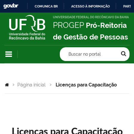
COMUNICA BR
ACESSO À INFORMAÇÃO
PARTI
IR
UNIVERSIDADE FEDERAL DO RECÔNCAVO DA BAHIA
PROGEP
Pró-Reitoria
PARA
O
de Gestão de Pessoas
CONTEÚDO
Buscar no portal
Página inicial
Licenças para Capacitação
Licenças para Capacitação