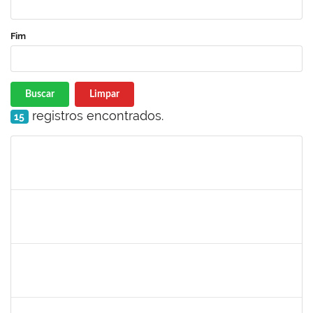
Fim
Buscar
Limpar
registros encontrados.
15
Matrícula
Nome
Cargo
Processo
Início
Fim
Status
1856918
Tércio de Miranda Rogério de Souza
Técnico
23007.0011148/2019-66
13/05/2019
14/06/2019
Concluído
1781055
Caillan Farias Silva
Técnico
23007.00012176/2019-52
13/05/2019
12/08/2019
Concluído