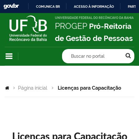
COMUNICA BR
ACESSO À INFORMAÇÃO
PARTI
IR
UNIVERSIDADE FEDERAL DO RECÔNCAVO DA BAHIA
PROGEP
Pró-Reitoria
PARA
O
de Gestão de Pessoas
CONTEÚDO
Buscar no portal
Página inicial
Licenças para Capacitação
Licenças para Capacitação