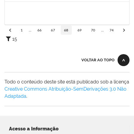
1661220
Camilo araújo Souza
Técnico
23007.004771/2019-70
22/04/2019
21/07/2019
Concluído
1
...
66
67
68
69
70
...
74
15
VOLTAR AO TOPO
Todo o conteúdo deste site está publicado sob a licença
Creative Commons Atribuição-SemDerivações 3.0 Não
Adaptada
.
Acesso a Informação