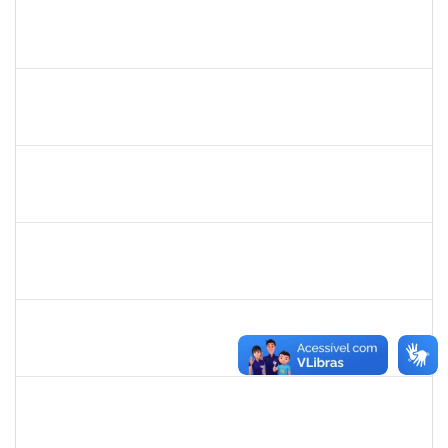
1755638
Lorena Araújo Hirsch
Técnico
23007.0009956/2019-46
02/05/2019
31/05/2019
Concluído
2025542
Naiana de Carvalho guimarães
Técnico
23007.0007300/2019-75
01/05/2019
30/05/2019
Concluído
1730973
Carlos Alberto Santana da Silva
Técnico
23007.0009584/2019-02
01/05/2019
31/07/2019
Concluído
1575033
Milena Maria Lobo Oliveira
Técnico
23007.00030957/2018-84
29/04/2019
27/07/2019
Concluído
1739121
Alcyr César Fernandes Jr
Técnico
23007.0007565/2019-98
29/04/2019
27/06/2019
Concluído
1760100
Carlane Costa Feitosa
Técnico
23007.00005477/2019-20
23/04/2019
22/05/2019
Concluído