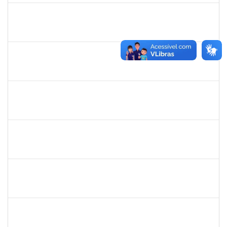
2257315
MAURICIO DE NANTES RAMOS
Técnico
23007.00024384/2025-24
24/11/2025
21/12/2025
Concluído
2376770
GUSTAVO MODESTO DE AMORIM
Docente
23007.00015507/2025-16
24/09/2025
22/12/2025
Concluído
HELENILDO SANTANA DOS SANTOS
HELENILDO SANTANA DOS SANTOS
Técnico
23007.00014634/2025-16
24/11/2025
23/12/2025
Concluído
2374175
SUZANE ATAIDE DOS ANJOS
Técnico
23007.00021338/2024-13
24/11/2025
23/12/2025
Concluído
1919544
MARIA DAS GRAÇAS MASCARENHAS QUEIROZ
Técnico
23007.00000308/2025-79
10/11/2025
24/12/2025
Concluído
2076593
THAINE SOUZA SANTANA
Docente
23007.00019428/2025-73
30/09/2025