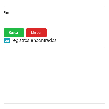
Fim
Buscar
Limpar
registros encontrados.
20
Matrícula
Nome
Cargo
Processo
Início
Fim
Status
1757479
SUZANA MOURA MAIA
Docente
23007.00013828/2025-50
08/09/2025
06/12/2025
Concluído
1224985
EMANUELE OLIVEIRA RIBEIRO RODRIGUES
Técnico
23007.00012444/2025-73
08/09/2025
07/12/2025
Concluído