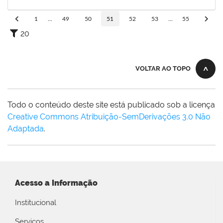
28/12/2025
Concluído
1
...
49
50
51
52
53
...
55
20
VOLTAR AO TOPO
Todo o conteúdo deste site está publicado sob a licença
Creative Commons Atribuição-SemDerivações 3.0 Não
Adaptada
.
Acesso a Informação
Institucional
Serviços