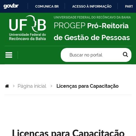
COMUNICA BR
ACESSO À INFORMAÇÃO
PARTI
IR
UNIVERSIDADE FEDERAL DO RECÔNCAVO DA BAHIA
PROGEP
Pró-Reitoria
PARA
O
de Gestão de Pessoas
CONTEÚDO
Buscar no portal
Página inicial
Licenças para Capacitação
Licenças para Capacitação