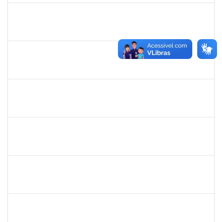
1661220
Camilo araújo Souza
Técnico
23007.004771/2019-70
22/04/2019
21/07/2019
Concluído
1674023
Maria Conceição Costa Rivemales
Docente
23007.002414/2019-77
22/04/2019
20/07/2019
Concluído
1221903
Isabella de Matos Mendes da Silva
Docente
23007.31561/2018-72
16/04/2019
11/07/2019
Concluído
1761039
Andre Luiz Valverde de Carvalho
Técnico
23007.00030960/2018-03
15/04/2019
14/07/2019
Concluído
283304
Luiz Haroldo Peixoto da Silva
Técnico
23007.0008233/2019-07
15/04/2019
13/07/2019
Concluído
1752810
Shirley Guimarães Araújo
Técnico
23007.0008620/2019-34
15/04/2019