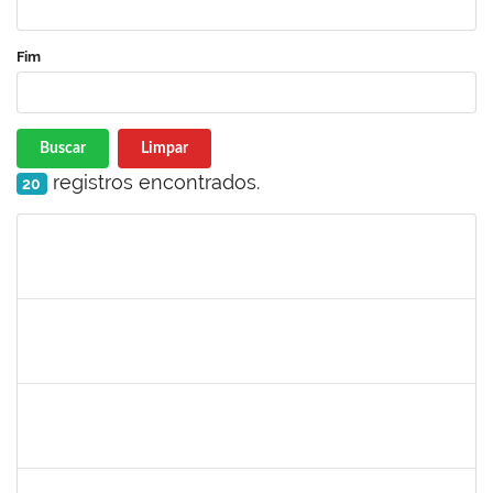
Fim
Buscar
Limpar
registros encontrados.
20
Matrícula
Nome
Cargo
Processo
Início
Fim
Status
1856918
Tércio de Miranda Rogério de Souza
Técnico
23007.0011148/2019-66
13/05/2019
14/06/2019
Concluído
1781055
Caillan Farias Silva
Técnico
23007.00012176/2019-52
13/05/2019
12/08/2019
Concluído