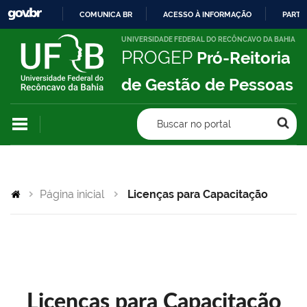
COMUNICA BR
ACESSO À INFORMAÇÃO
PARTI
IR
UNIVERSIDADE FEDERAL DO RECÔNCAVO DA BAHIA
PROGEP
Pró-Reitoria
PARA
O
de Gestão de Pessoas
CONTEÚDO
Buscar no portal
Página inicial
Licenças para Capacitação
Licenças para Capacitação