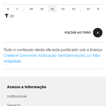
31/05/2019
Concluído
1
...
49
50
51
52
53
...
55
20
VOLTAR AO TOPO
Todo o conteúdo deste site está publicado sob a licença
Creative Commons Atribuição-SemDerivações 3.0 Não
Adaptada
.
Acesso a Informação
Institucional
Serviços