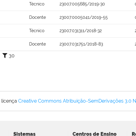
Técnico
23007.005685/2019-30
Docente
23007.0005041/2019-55
Técnico
23007.031311/2018-32
Docente
23007.031751/2018-83
30
 licença
Creative Commons Atribuição-SemDerivações 3.0 
Sistemas
Centros de Ensino
R