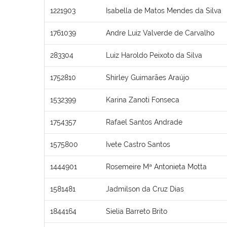
1221903
Isabella de Matos Mendes da Silva
1761039
Andre Luiz Valverde de Carvalho
283304
Luiz Haroldo Peixoto da Silva
1752810
Shirley Guimarães Araújo
1532399
Karina Zanoti Fonseca
1754357
Rafael Santos Andrade
1575800
Ivete Castro Santos
1444901
Rosemeire Mª Antonieta Motta
1581481
Jadmilson da Cruz Dias
1844164
Sielia Barreto Brito