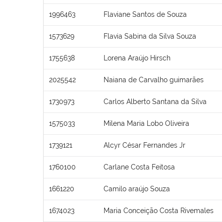
1996463
Flaviane Santos de Souza
1573629
Flavia Sabina da Silva Souza
1755638
Lorena Araújo Hirsch
2025542
Naiana de Carvalho guimarães
1730973
Carlos Alberto Santana da Silva
1575033
Milena Maria Lobo Oliveira
1739121
Alcyr César Fernandes Jr
1760100
Carlane Costa Feitosa
1661220
Camilo araújo Souza
1674023
Maria Conceição Costa Rivemales