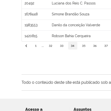
20492
Luciana dos Reis C. Passos
1678448
Simone Brandão Souza
1983553
Danilo da conceição Valverde
1420815
Robson Bahia Cerqueira
1
...
32
33
34
35
36
37
Todo o conteúdo deste site está publicado sob a
Acesso a
Assuntos