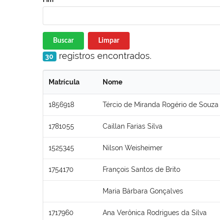
Buscar
Limpar
registros encontrados.
30
Matrícula
Nome
1856918
Tércio de Miranda Rogério de Souza
1781055
Caillan Farias Silva
1525345
Nilson Weisheimer
1754170
François Santos de Brito
Maria Bárbara Gonçalves
1717960
Ana Verônica Rodrigues da Silva