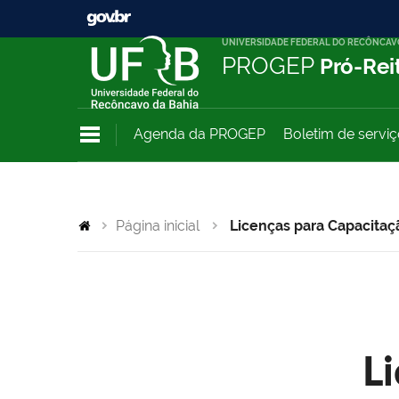
UNIVERSIDADE FEDERAL DO RECÔNCAV
PROGEP
Pró-Rei
Agenda da PROGEP
Boletim de servi
Página inicial
Licenças para Capacitaç
L