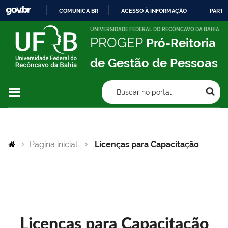
COMUNICA BR
ACESSO À INFORMAÇÃO
PARTI
IR
UNIVERSIDADE FEDERAL DO RECÔNCAVO DA BAHIA
PROGEP
Pró-Reitoria
PARA
O
de Gestão de Pessoas
CONTEÚDO
Buscar no portal
Página inicial
Licenças para Capacitação
Licenças para Capacitação