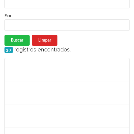
Fim
Buscar
Limpar
registros encontrados.
30
Matrícula
Nome
Cargo
Processo
Início
Fim
Status
1757479
SUZANA MOURA MAIA
Docente
23007.00013828/2025-50
08/09/2025
06/12/2025
Concluído
1224985
EMANUELE OLIVEIRA RIBEIRO RODRIGUES
Técnico
23007.00012444/2025-73
08/09/2025
07/12/2025
Concluído