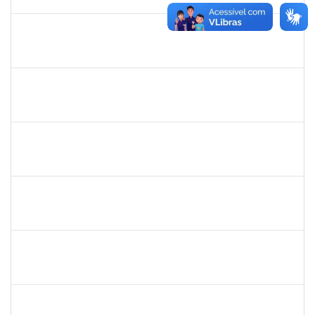
28/12/2025
Concluído
1717557
TATIANA POLLIANA PINTO DE LIMA
Docente
23007.00016726/2025-83
01/10/2025
29/12/2025
Concluído
1527893
RITA DE CACIA SANTOS CHAGAS
Docente
23007.00021104/2025-23
01/10/2025
29/12/2025
Concluído
1135583
CRISTIANO BASTOS DOS SANTOS
Técnico
23007.00021162/2025-09
01/10/2025
29/12/2025
Concluído
1026881
KASSIO CARVALHO DA SILVA
Técnico
23007.00024968/2024-70
02/12/2025
31/12/2025
Concluído
1477484
CLAUDIO ANTONIO FARIA VARGAS
Técnico
23007.00008722/2025-75
03/11/2025
31/12/2025
Concluído
1551189
FABIOLA MARINHO COSTA
Docente