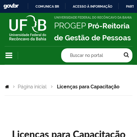
COMUNICA BR
ACESSO À INFORMAÇÃO
PARTI
IR
UNIVERSIDADE FEDERAL DO RECÔNCAVO DA BAHIA
PROGEP
Pró-Reitoria
PARA
O
de Gestão de Pessoas
CONTEÚDO
Buscar no portal
Página inicial
Licenças para Capacitação
Licenças para Capacitação