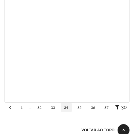
23007.032084/2018-16
06/03/2019
05/06/2019
Concluído
Maria Bárbara Gonçalves
Técnico
23007.0003590/2019-44
06/05/2019
04/06/2019
Concluído
1717960
Ana Verônica Rodrigues da Silva
Docente
23007.0006370/2019-62
06/05/2019
04/06/2019
Concluído
1755638
Lorena Araújo Hirsch
Técnico
23007.0009956/2019-46
02/05/2019
31/05/2019
Concluído
1752810
Shirley Guimarães Araújo
Técnico
23007.0008620/2019-34
15/04/2019
31/05/2019
Concluído
30
1
...
32
33
34
35
36
37
VOLTAR AO TOPO