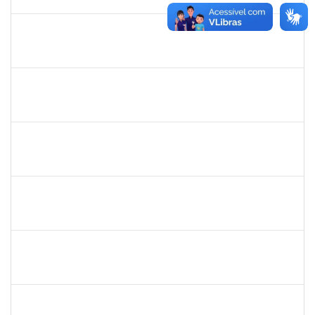
19/06/2019
Concluído
1754476
Fernanda Aguiar Carneiro Martins
Docente
23007.002127/2019-66
18/03/2019
17/06/2019
Concluído
1856918
Tércio de Miranda Rogério de Souza
Técnico
23007.0011148/2019-66
13/05/2019
14/06/2019
Concluído
1836241
Rodrigo Fernandes Cunha
Técnico
23007.0010214/2019-64
13/05/2019
11/06/2019
Concluído
1651330
Ana Rita Santiago
Docente
23007.021409/2018-54
11/03/2019
10/06/2019
Concluído
1754170
François Santos de Brito
Técnico
23007.0009952/2019-57
08/05/2019
06/06/2019
Concluído
1759148
Edinoglede Nery dos Santos
Técnico