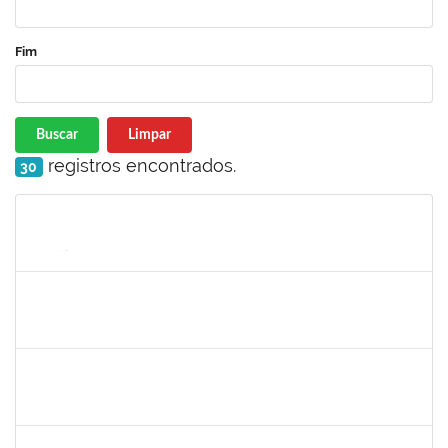
Fim
Buscar
Limpar
registros encontrados.
30
Matrícula
Nome
Cargo
Processo
Início
Fim
Status
1838442
Vitória Caroline da Silva Porto
Técnico
23007.00012678/2019-78
17/06/2019
26/07/2019
Concluído
1661220
Camilo araújo Souza
Técnico
23007.004771/2019-70
22/04/2019
21/07/2019
Concluído