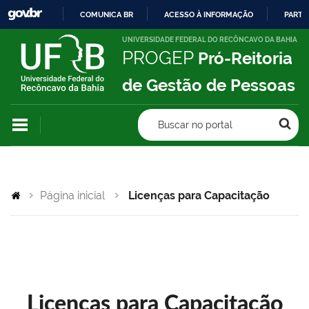
COMUNICA BR
ACESSO À INFORMAÇÃO
PARTI
IR
UNIVERSIDADE FEDERAL DO RECÔNCAVO DA BAHIA
PROGEP
Pró-Reitoria
PARA
O
de Gestão de Pessoas
CONTEÚDO
Buscar no portal
Página inicial
Licenças para Capacitação
Licenças para Capacitação