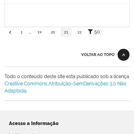
Concluído
2755904
Diego Vasconcelos de Almeida
Técnico
23007.031423/2018-15
28/01/2019
13/03/2019
Concluído
50
1
...
19
20
21
22
VOLTAR AO TOPO
Todo o conteúdo deste site está publicado sob a licença
Creative Commons Atribuição-SemDerivações 3.0 Não
Adaptada
.
Acesso a Informação