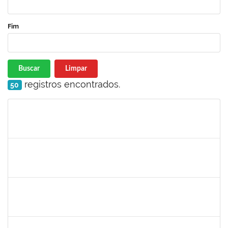
Fim
Buscar
Limpar
registros encontrados.
50
Matrícula
Nome
Cargo
Processo
Início
Fim
Status
1856918
Tércio de Miranda Rogério de Souza
Técnico
23007.0011148/2019-66
13/05/2019
14/06/2019
Concluído
1781055
Caillan Farias Silva
Técnico
23007.00012176/2019-52
13/05/2019
12/08/2019
Concluído