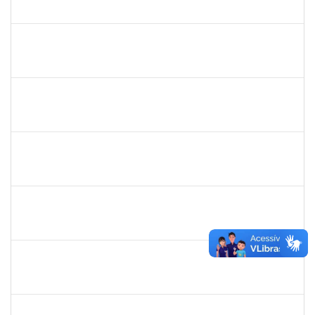
23007.32285/2018-21
01/04/2019
01/07/2019
Concluído
20492
Luciana dos Reis C. Passos
Técnico
23007.005685/2019-30
01/04/2019
30/05/2019
Concluído
1678448
Simone Brandão Souza
Docente
23007.0005041/2019-55
01/04/2019
29/06/2019
Concluído
1983553
Danilo da conceição Valverde
Técnico
23007.031311/2018-32
25/03/2019
25/06/2019
Concluído
1420815
Robson Bahia Cerqueira
Docente
23007.031751/2018-83
25/03/2019
25/06/2019
Concluído
285232
Ana Maria Coelho
Técnico
23007.005420/2019-07
25/03/2019
24/06/2019
Concluído
286395