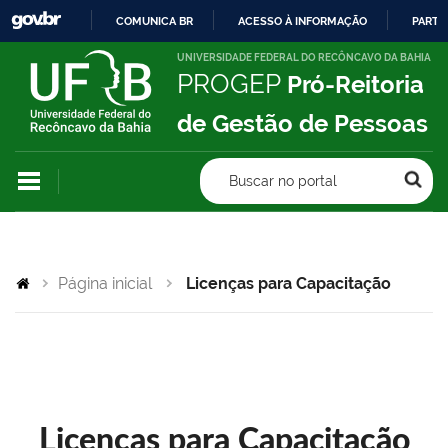
COMUNICA BR
ACESSO À INFORMAÇÃO
PARTI
IR
UNIVERSIDADE FEDERAL DO RECÔNCAVO DA BAHIA
PROGEP
Pró-Reitoria
PARA
O
de Gestão de Pessoas
CONTEÚDO
Buscar no portal
Página inicial
Licenças para Capacitação
Licenças para Capacitação