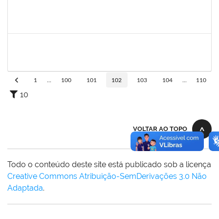
1532399
Karina Zanoti Fonseca
Docente
23007.31541/2018-30
08/04/2019
06/07/2019
Concluído
1754357
Rafael Santos Andrade
Técnico
23007.00002402/2019-13
08/04/2019
06/07/2019
Concluído
1
...
100
101
102
103
104
...
110
10
VOLTAR AO TOPO
Todo o conteúdo deste site está publicado sob a licença
Creative Commons Atribuição-SemDerivações 3.0 Não
Adaptada
.