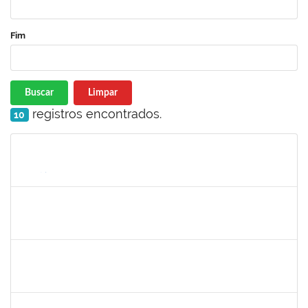
Fim
Buscar
Limpar
registros encontrados.
10
Matrícula
Nome
Cargo
Processo
Início
Fim
Status
1838442
Vitória Caroline da Silva Porto
Técnico
23007.00012678/2019-78
17/06/2019
26/07/2019
Concluído
1661220
Camilo araújo Souza
Técnico
23007.004771/2019-70
22/04/2019
21/07/2019
Concluído