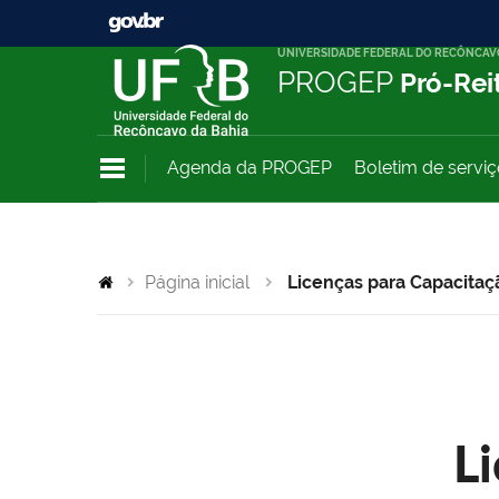
UNIVERSIDADE FEDERAL DO RECÔNCAV
PROGEP
Pró-Rei
Agenda da PROGEP
Boletim de servi
Página inicial
Licenças para Capacitaç
L