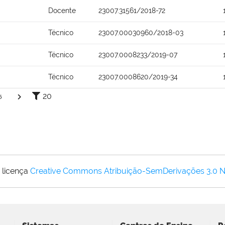
Docente
23007.31561/2018-72
Técnico
23007.00030960/2018-03
Técnico
23007.0008233/2019-07
Técnico
23007.0008620/2019-34
20
5
 licença
Creative Commons Atribuição-SemDerivações 3.0 