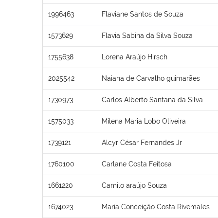
1996463
Flaviane Santos de Souza
1573629
Flavia Sabina da Silva Souza
1755638
Lorena Araújo Hirsch
2025542
Naiana de Carvalho guimarães
1730973
Carlos Alberto Santana da Silva
1575033
Milena Maria Lobo Oliveira
1739121
Alcyr César Fernandes Jr
1760100
Carlane Costa Feitosa
1661220
Camilo araújo Souza
1674023
Maria Conceição Costa Rivemales