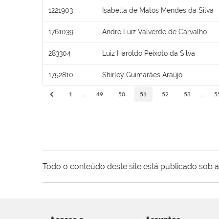
1221903
Isabella de Matos Mendes da Silva
1761039
Andre Luiz Valverde de Carvalho
283304
Luiz Haroldo Peixoto da Silva
1752810
Shirley Guimarães Araújo
1
...
49
50
51
52
53
...
5
Todo o conteúdo deste site está publicado sob a