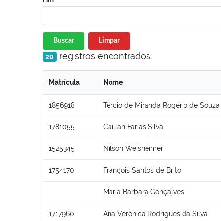
Buscar
Limpar
registros encontrados.
20
Matrícula
Nome
1856918
Tércio de Miranda Rogério de Souza
1781055
Caillan Farias Silva
1525345
Nilson Weisheimer
1754170
François Santos de Brito
Maria Bárbara Gonçalves
1717960
Ana Verônica Rodrigues da Silva