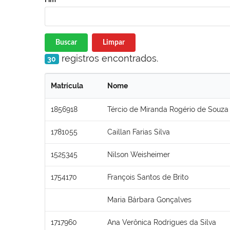
Buscar
Limpar
registros encontrados.
30
Matrícula
Nome
1856918
Tércio de Miranda Rogério de Souza
1781055
Caillan Farias Silva
1525345
Nilson Weisheimer
1754170
François Santos de Brito
Maria Bárbara Gonçalves
1717960
Ana Verônica Rodrigues da Silva