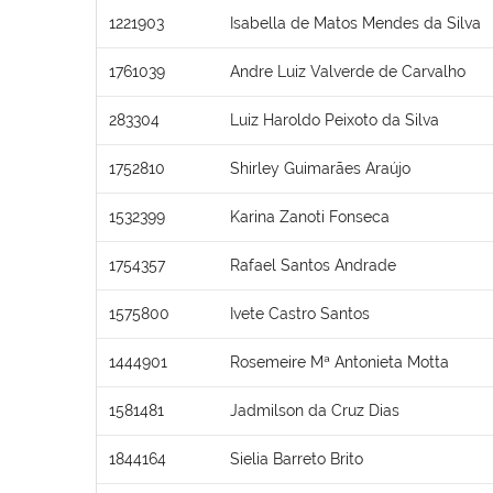
1221903
Isabella de Matos Mendes da Silva
1761039
Andre Luiz Valverde de Carvalho
283304
Luiz Haroldo Peixoto da Silva
1752810
Shirley Guimarães Araújo
1532399
Karina Zanoti Fonseca
1754357
Rafael Santos Andrade
1575800
Ivete Castro Santos
1444901
Rosemeire Mª Antonieta Motta
1581481
Jadmilson da Cruz Dias
1844164
Sielia Barreto Brito