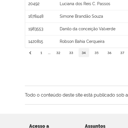
20492
Luciana dos Reis C. Passos
1678448
Simone Brandão Souza
1983553
Danilo da conceição Valverde
1420815
Robson Bahia Cerqueira
1
...
32
33
34
35
36
37
Todo o conteúdo deste site está publicado sob a
Acesso a
Assuntos