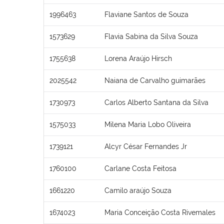
1996463
Flaviane Santos de Souza
1573629
Flavia Sabina da Silva Souza
1755638
Lorena Araújo Hirsch
2025542
Naiana de Carvalho guimarães
1730973
Carlos Alberto Santana da Silva
1575033
Milena Maria Lobo Oliveira
1739121
Alcyr César Fernandes Jr
1760100
Carlane Costa Feitosa
1661220
Camilo araújo Souza
1674023
Maria Conceição Costa Rivemales