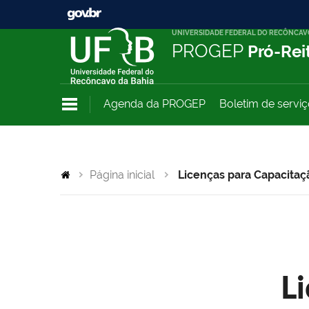
UNIVERSIDADE FEDERAL DO RECÔNCAV
PROGEP
Pró-Rei
Agenda da PROGEP
Boletim de servi
Página inicial
Licenças para Capacitaç
L