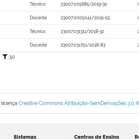
Técnico
23007.005685/2019-30
Docente
23007.0005041/2019-55
Técnico
23007.031311/2018-32
Docente
23007.031751/2018-83
30
 licença
Creative Commons Atribuição-SemDerivações 3.0 
Sistemas
Centros de Ensino
R