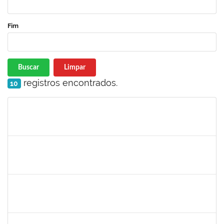
Fim
Buscar
Limpar
registros encontrados.
10
Matrícula
Nome
Cargo
Processo
Início
Fim
Status
1781055
Caillan Farias Silva
Técnico
23007.00012176/2019-52
13/05/2019
12/08/2019
Concluído
1525345
Nilson Weisheimer
Docente
23007.2815/2019-17
11/05/2019
11/08/2019
Concluído