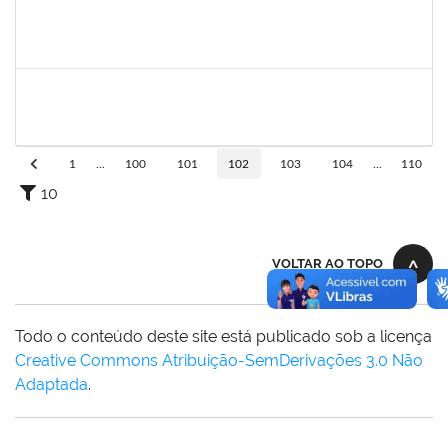
2025542
Naiana de Carvalho guimarães
Técnico
23007.0007300/2019-75
01/05/2019
30/05/2019
Concluído
1730973
Carlos Alberto Santana da Silva
Técnico
23007.0009584/2019-02
01/05/2019
31/07/2019
Concluído
1
...
100
101
102
103
104
...
110
10
VOLTAR AO TOPO
Todo o conteúdo deste site está publicado sob a licença
Creative Commons Atribuição-SemDerivações 3.0 Não
Adaptada
.