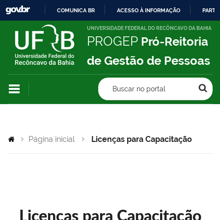
COMUNICA BR
ACESSO À INFORMAÇÃO
PARTI
IR
UNIVERSIDADE FEDERAL DO RECÔNCAVO DA BAHIA
PROGEP
Pró-Reitoria
PARA
O
de Gestão de Pessoas
CONTEÚDO
Buscar no portal
Página inicial
Licenças para Capacitação
Licenças para Capacitação