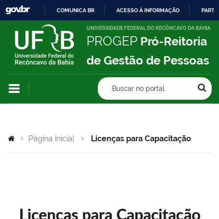
COMUNICA BR
ACESSO À INFORMAÇÃO
PARTI
IR
UNIVERSIDADE FEDERAL DO RECÔNCAVO DA BAHIA
PROGEP
Pró-Reitoria
PARA
O
de Gestão de Pessoas
CONTEÚDO
Buscar no portal
Página inicial
Licenças para Capacitação
Licenças para Capacitação