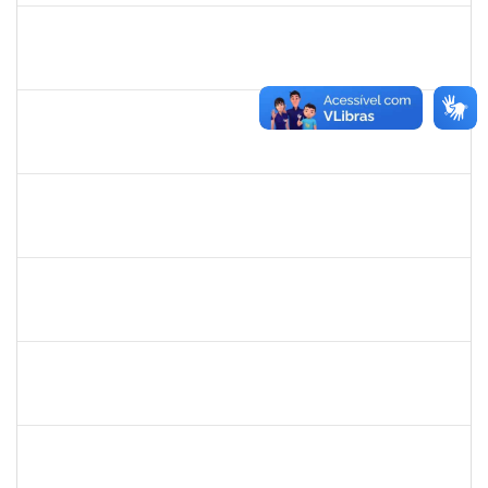
1661220
Camilo araújo Souza
Técnico
23007.004771/2019-70
22/04/2019
21/07/2019
Concluído
1674023
Maria Conceição Costa Rivemales
Docente
23007.002414/2019-77
22/04/2019
20/07/2019
Concluído
1221903
Isabella de Matos Mendes da Silva
Docente
23007.31561/2018-72
16/04/2019
11/07/2019
Concluído
1761039
Andre Luiz Valverde de Carvalho
Técnico
23007.00030960/2018-03
15/04/2019
14/07/2019
Concluído
283304
Luiz Haroldo Peixoto da Silva
Técnico
23007.0008233/2019-07
15/04/2019
13/07/2019
Concluído
1752810
Shirley Guimarães Araújo
Técnico
23007.0008620/2019-34
15/04/2019