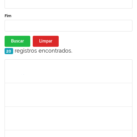
Fim
Buscar
Limpar
registros encontrados.
20
Matrícula
Nome
Cargo
Processo
Início
Fim
Status
1856918
Tércio de Miranda Rogério de Souza
Técnico
23007.0011148/2019-66
13/05/2019
14/06/2019
Concluído
1781055
Caillan Farias Silva
Técnico
23007.00012176/2019-52
13/05/2019
12/08/2019
Concluído