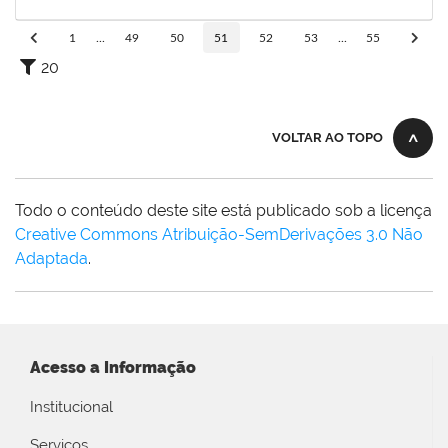
31/05/2019
Concluído
1
...
49
50
51
52
53
...
55
20
VOLTAR AO TOPO
Todo o conteúdo deste site está publicado sob a licença
Creative Commons Atribuição-SemDerivações 3.0 Não
Adaptada
.
Acesso a Informação
Institucional
Serviços