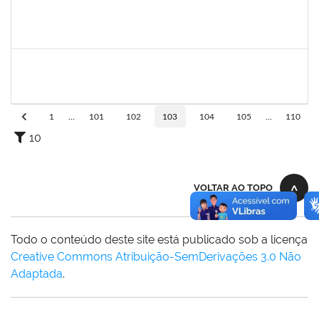
1760100
Carlane Costa Feitosa
Técnico
23007.00005477/2019-20
23/04/2019
22/05/2019
Concluído
1661220
Camilo araújo Souza
Técnico
23007.004771/2019-70
22/04/2019
21/07/2019
Concluído
1
...
101
102
103
104
105
...
110
10
VOLTAR AO TOPO
Todo o conteúdo deste site está publicado sob a licença
Creative Commons Atribuição-SemDerivações 3.0 Não
Adaptada
.