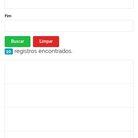
Fim
Buscar
Limpar
registros encontrados.
10
Matrícula
Nome
Cargo
Processo
Início
Fim
Status
1717960
Ana Verônica Rodrigues da Silva
Docente
23007.0006370/2019-62
06/05/2019
04/06/2019
Concluído
1996463
Flaviane Santos de Souza
Técnico
23007.00000066/2019-35
02/05/2019
31/07/2019
Concluído