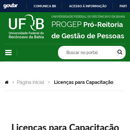
COMUNICA BR
ACESSO À INFORMAÇÃO
PARTI
IR
UNIVERSIDADE FEDERAL DO RECÔNCAVO DA BAHIA
PROGEP
Pró-Reitoria
PARA
O
de Gestão de Pessoas
CONTEÚDO
Buscar no portal
Página inicial
Licenças para Capacitação
Licenças para Capacitação