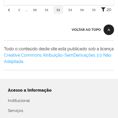
01/07/2019
Concluído
20
1
...
50
51
52
53
54
55
VOLTAR AO TOPO
Todo o conteúdo deste site está publicado sob a licença
Creative Commons Atribuição-SemDerivações 3.0 Não
Adaptada
.
Acesso a Informação
Institucional
Serviços