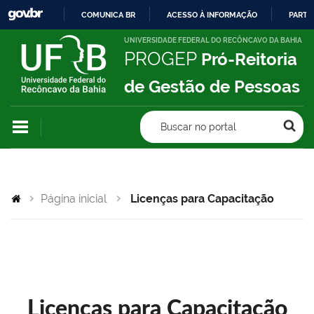
COMUNICA BR
ACESSO À INFORMAÇÃO
PARTI
IR
UNIVERSIDADE FEDERAL DO RECÔNCAVO DA BAHIA
PROGEP
Pró-Reitoria
PARA
O
de Gestão de Pessoas
CONTEÚDO
Buscar no portal
Página inicial
Licenças para Capacitação
Licenças para Capacitação