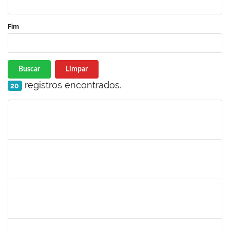
Fim
Buscar
Limpar
registros encontrados.
20
Matrícula
Nome
Cargo
Processo
Início
Fim
Status
1717960
Ana Verônica Rodrigues da Silva
Docente
23007.0006370/2019-62
06/05/2019
04/06/2019
Concluído
1996463
Flaviane Santos de Souza
Técnico
23007.00000066/2019-35
02/05/2019
31/07/2019
Concluído