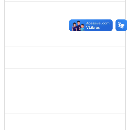
1752810
Shirley Guimarães Araújo
Técnico
23007.0008620/2019-34
15/04/2019
31/05/2019
Concluído
1532399
Karina Zanoti Fonseca
Docente
23007.31541/2018-30
08/04/2019
06/07/2019
Concluído
1754357
Rafael Santos Andrade
Técnico
23007.00002402/2019-13
08/04/2019
06/07/2019
Concluído
1575800
Ivete Castro Santos
Técnico
23007.0008474/2019-96
08/04/2019
07/07/2019
Concluído
1444901
Rosemeire Mª Antonieta Motta
Docente
23007.0007437/2019-62
08/04/2019
07/07/2019
Concluído
1581481
Jadmilson da Cruz Dias
Docente
23007.2811/2019-28
01/04/2019