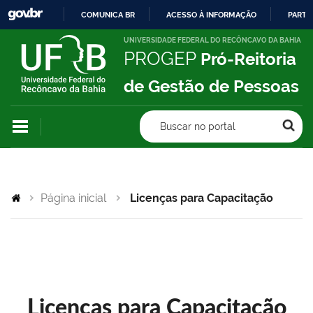
COMUNICA BR
ACESSO À INFORMAÇÃO
PARTI
IR
UNIVERSIDADE FEDERAL DO RECÔNCAVO DA BAHIA
PROGEP
Pró-Reitoria
PARA
O
de Gestão de Pessoas
CONTEÚDO
Buscar no portal
Página inicial
Licenças para Capacitação
Licenças para Capacitação