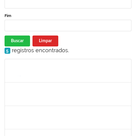
Fim
Buscar
Limpar
registros encontrados.
5
Matrícula
Nome
Cargo
Processo
Início
Fim
Status
1444901
Rosemeire Mª Antonieta Motta
Docente
23007.0007437/2019-62
08/04/2019
07/07/2019
Concluído
1532399
Karina Zanoti Fonseca
Docente
23007.31541/2018-30
08/04/2019
06/07/2019
Concluído