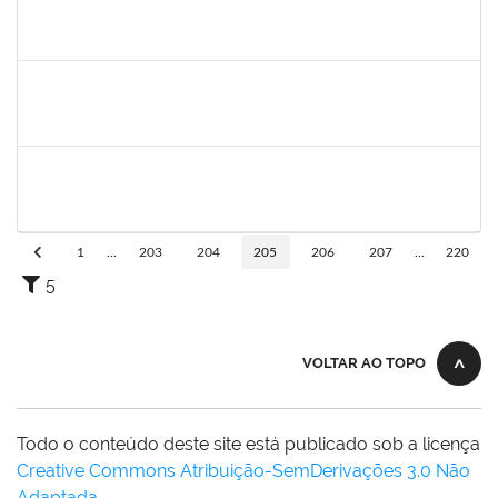
1754357
Rafael Santos Andrade
Técnico
23007.00002402/2019-13
08/04/2019
06/07/2019
Concluído
1753038
Leone Ricardo de C. Santana
Técnico
23007004772/2019-43
03/06/2019
02/07/2019
Concluído
1581481
Jadmilson da Cruz Dias
Docente
23007.2811/2019-28
01/04/2019
01/07/2019
Concluído
1
...
203
204
205
206
207
...
220
5
VOLTAR AO TOPO
Todo o conteúdo deste site está publicado sob a licença
Creative Commons Atribuição-SemDerivações 3.0 Não
Adaptada
.