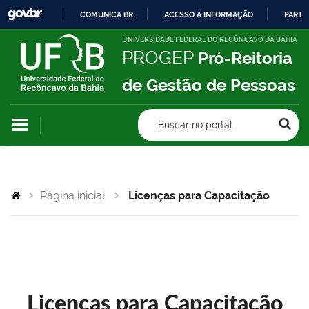
COMUNICA BR
ACESSO À INFORMAÇÃO
PARTI
IR
UNIVERSIDADE FEDERAL DO RECÔNCAVO DA BAHIA
PROGEP
Pró-Reitoria
PARA
O
de Gestão de Pessoas
CONTEÚDO
Buscar no portal
Página inicial
Licenças para Capacitação
Licenças para Capacitação