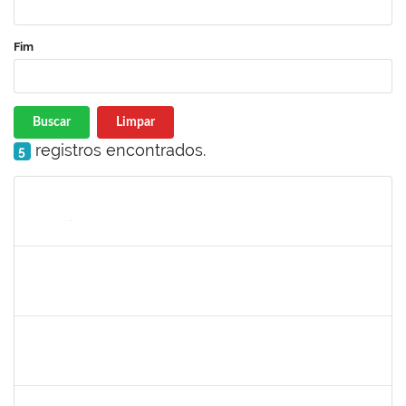
Fim
Buscar
Limpar
registros encontrados.
5
Matrícula
Nome
Cargo
Processo
Início
Fim
Status
1717960
Ana Verônica Rodrigues da Silva
Docente
23007.0006370/2019-62
06/05/2019
04/06/2019
Concluído
1996463
Flaviane Santos de Souza
Técnico
23007.00000066/2019-35
02/05/2019
31/07/2019
Concluído