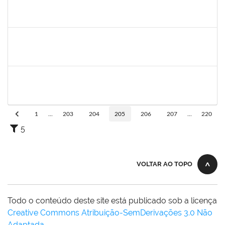
1573629
Flavia Sabina da Silva Souza
Técnico
23007.00004234/2019-19
02/05/2019
01/08/2019
Concluído
1755638
Lorena Araújo Hirsch
Técnico
23007.0009956/2019-46
02/05/2019
31/05/2019
Concluído
2025542
Naiana de Carvalho guimarães
Técnico
23007.0007300/2019-75
01/05/2019
30/05/2019
Concluído
1
...
203
204
205
206
207
...
220
5
VOLTAR AO TOPO
Todo o conteúdo deste site está publicado sob a licença
Creative Commons Atribuição-SemDerivações 3.0 Não
Adaptada
.