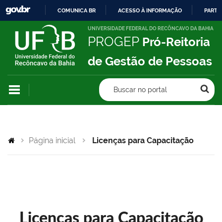
COMUNICA BR
ACESSO À INFORMAÇÃO
PARTI
IR
UNIVERSIDADE FEDERAL DO RECÔNCAVO DA BAHIA
PROGEP
Pró-Reitoria
PARA
O
de Gestão de Pessoas
CONTEÚDO
Buscar no portal
Página inicial
Licenças para Capacitação
Licenças para Capacitação