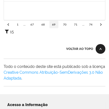
1754357
Rafael Santos Andrade
Técnico
23007.00002402/2019-13
08/04/2019
06/07/2019
Concluído
1
...
67
68
69
70
71
...
74
15
VOLTAR AO TOPO
Todo o conteúdo deste site está publicado sob a licença
Creative Commons Atribuição-SemDerivações 3.0 Não
Adaptada
.
Acesso a Informação