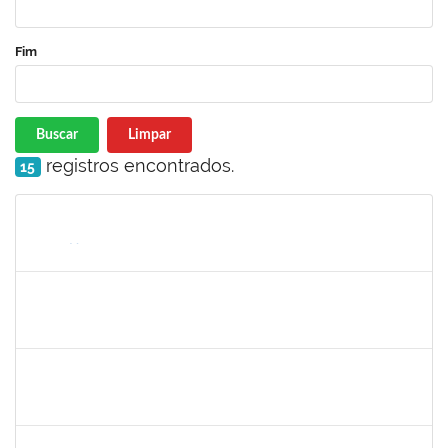
Fim
Buscar
Limpar
registros encontrados.
15
Matrícula
Nome
Cargo
Processo
Início
Fim
Status
1573629
Flavia Sabina da Silva Souza
Técnico
23007.00004234/2019-19
02/05/2019
01/08/2019
Concluído
1755638
Lorena Araújo Hirsch
Técnico
23007.0009956/2019-46
02/05/2019
31/05/2019
Concluído