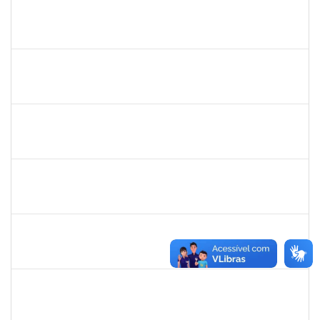
1674023
Maria Conceição Costa Rivemales
Docente
23007.002414/2019-77
22/04/2019
20/07/2019
Concluído
1221903
Isabella de Matos Mendes da Silva
Docente
23007.31561/2018-72
16/04/2019
11/07/2019
Concluído
1761039
Andre Luiz Valverde de Carvalho
Técnico
23007.00030960/2018-03
15/04/2019
14/07/2019
Concluído
283304
Luiz Haroldo Peixoto da Silva
Técnico
23007.0008233/2019-07
15/04/2019
13/07/2019
Concluído
1752810
Shirley Guimarães Araújo
Técnico
23007.0008620/2019-34
15/04/2019
31/05/2019
Concluído
1532399
Karina Zanoti Fonseca
Docente
23007.31541/2018-30
08/04/2019
06/07/2019
Concluído