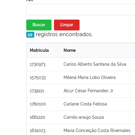
Buscar
Limpar
registros encontrados.
10
Matrícula
Nome
1730973
Carlos Alberto Santana da Silva
1575033
Milena Maria Lobo Oliveira
1739121
Alcyr César Fernandes Jr
1760100
Carlane Costa Feitosa
1661220
Camilo araújo Souza
1674023
Maria Conceição Costa Rivemales