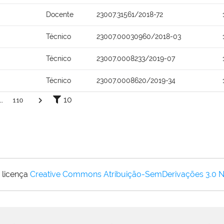
Docente
23007.31561/2018-72
Técnico
23007.00030960/2018-03
Técnico
23007.0008233/2019-07
Técnico
23007.0008620/2019-34
10
..
110
 licença
Creative Commons Atribuição-SemDerivações 3.0 