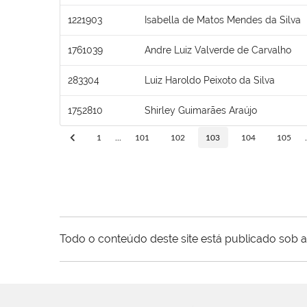
1221903
Isabella de Matos Mendes da Silva
1761039
Andre Luiz Valverde de Carvalho
283304
Luiz Haroldo Peixoto da Silva
1752810
Shirley Guimarães Araújo
1
...
101
102
103
104
105
.
Todo o conteúdo deste site está publicado sob a