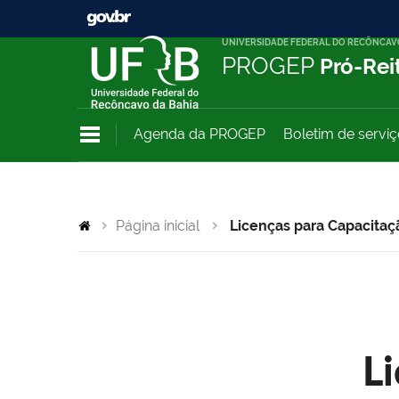
UNIVERSIDADE FEDERAL DO RECÔNCAV
PROGEP
Pró-Rei
Agenda da PROGEP
Boletim de servi
Página inicial
Licenças para Capacitaç
L