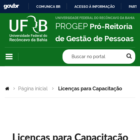
COMUNICA BR
ACESSO À INFORMAÇÃO
PARTI
IR
UNIVERSIDADE FEDERAL DO RECÔNCAVO DA BAHIA
PROGEP
Pró-Reitoria
PARA
O
de Gestão de Pessoas
CONTEÚDO
Buscar no portal
Página inicial
Licenças para Capacitação
Licenças para Capacitação