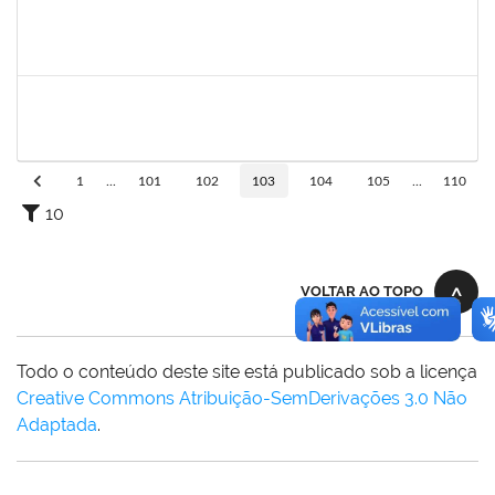
2652407
João Maurício Dantas Batista
Técnico
23007.00009173/2019-41
23/05/2019
21/06/2019
Concluído
1873900
José Francisco Coutinho
Técnico
23007.00005909/2019-93
21/05/2019
19/06/2019
Concluído
1
...
101
102
103
104
105
...
110
10
VOLTAR AO TOPO
Todo o conteúdo deste site está publicado sob a licença
Creative Commons Atribuição-SemDerivações 3.0 Não
Adaptada
.