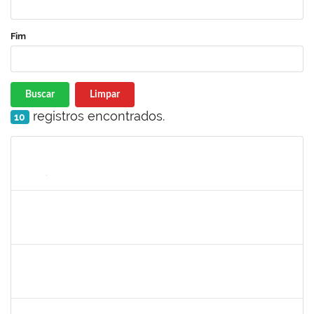
Fim
Buscar
Limpar
registros encontrados.
10
Matrícula
Nome
Cargo
Processo
Início
Fim
Status
1753038
Leone Ricardo de C. Santana
Técnico
23007004772/2019-43
03/06/2019
02/07/2019
Concluído
1581481
Jadmilson da Cruz Dias
Docente
23007.2811/2019-28
01/04/2019
01/07/2019
Concluído