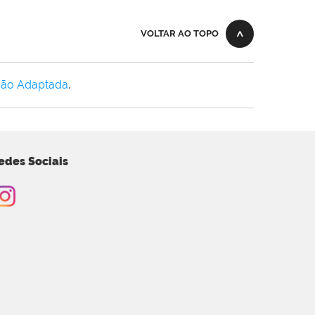
VOLTAR AO TOPO
Não Adaptada
.
edes Sociais