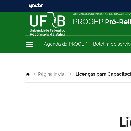
UNIVERSIDADE FEDERAL DO RECÔNCAV
PROGEP
Pró-Rei
Agenda da PROGEP
Boletim de servi
Página inicial
Licenças para Capacitaç
L