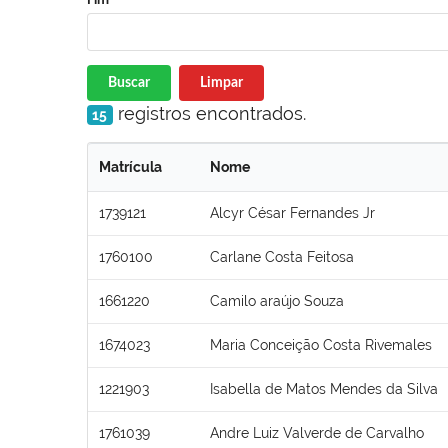
Buscar
Limpar
registros encontrados.
15
Matrícula
Nome
1739121
Alcyr César Fernandes Jr
1760100
Carlane Costa Feitosa
1661220
Camilo araújo Souza
1674023
Maria Conceição Costa Rivemales
1221903
Isabella de Matos Mendes da Silva
1761039
Andre Luiz Valverde de Carvalho