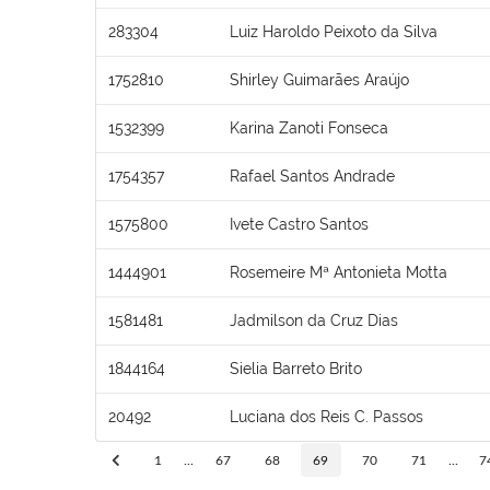
283304
Luiz Haroldo Peixoto da Silva
1752810
Shirley Guimarães Araújo
1532399
Karina Zanoti Fonseca
1754357
Rafael Santos Andrade
1575800
Ivete Castro Santos
1444901
Rosemeire Mª Antonieta Motta
1581481
Jadmilson da Cruz Dias
1844164
Sielia Barreto Brito
20492
Luciana dos Reis C. Passos
1
...
67
68
69
70
71
...
7