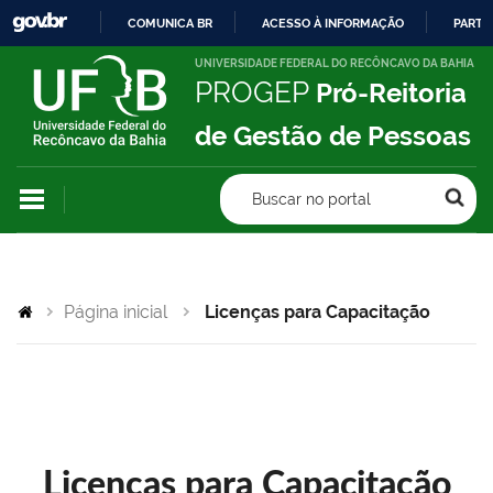
COMUNICA BR
ACESSO À INFORMAÇÃO
PARTI
IR
UNIVERSIDADE FEDERAL DO RECÔNCAVO DA BAHIA
PROGEP
Pró-Reitoria
PARA
O
de Gestão de Pessoas
CONTEÚDO
Buscar no portal
Página inicial
Licenças para Capacitação
Licenças para Capacitação