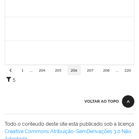
1844164
Sielia Barreto Brito
Docente
23007.32285/2018-21
01/04/2019
01/07/2019
Concluído
1678448
Simone Brandão Souza
Docente
23007.0005041/2019-55
01/04/2019
29/06/2019
Concluído
1739121
Alcyr César Fernandes Jr
Técnico
23007.0007565/2019-98
29/04/2019
27/06/2019
Concluído
1
...
204
205
206
207
208
...
220
5
VOLTAR AO TOPO
Todo o conteúdo deste site está publicado sob a licença
Creative Commons Atribuição-SemDerivações 3.0 Não
Adaptada
.