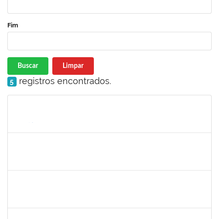
Fim
Buscar
Limpar
registros encontrados.
5
Matrícula
Nome
Cargo
Processo
Início
Fim
Status
1753038
Leone Ricardo de C. Santana
Técnico
23007004772/2019-43
03/06/2019
02/07/2019
Concluído
1581481
Jadmilson da Cruz Dias
Docente
23007.2811/2019-28
01/04/2019
01/07/2019
Concluído