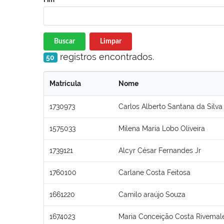
Buscar
Limpar
registros encontrados.
50
Matrícula
Nome
1730973
Carlos Alberto Santana da Silva
1575033
Milena Maria Lobo Oliveira
1739121
Alcyr César Fernandes Jr
1760100
Carlane Costa Feitosa
1661220
Camilo araújo Souza
1674023
Maria Conceição Costa Rivemal