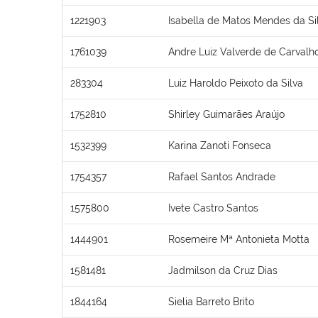
1221903
Isabella de Matos Mendes da Si
1761039
Andre Luiz Valverde de Carvalh
283304
Luiz Haroldo Peixoto da Silva
1752810
Shirley Guimarães Araújo
1532399
Karina Zanoti Fonseca
1754357
Rafael Santos Andrade
1575800
Ivete Castro Santos
1444901
Rosemeire Mª Antonieta Motta
1581481
Jadmilson da Cruz Dias
1844164
Sielia Barreto Brito