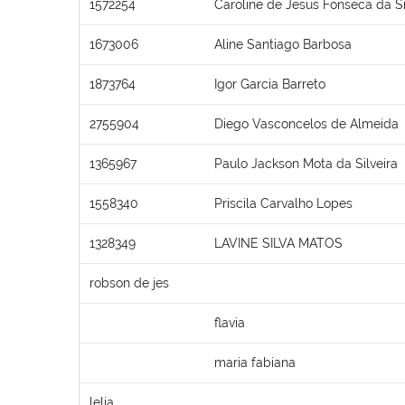
1572254
Caroline de Jesus Fonseca da Si
1673006
Aline Santiago Barbosa
1873764
Igor Garcia Barreto
2755904
Diego Vasconcelos de Almeida
1365967
Paulo Jackson Mota da Silveira
1558340
Priscila Carvalho Lopes
1328349
LAVINE SILVA MATOS
robson de jes
flavia
maria fabiana
lelia