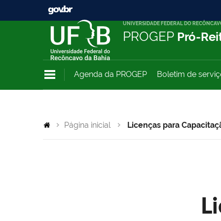
UNIVERSIDADE FEDERAL DO RECÔNCAV
PROGEP
Pró-Rei
Agenda da PROGEP
Boletim de servi
Página inicial
Licenças para Capacitaç
L