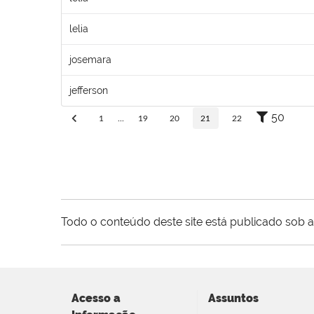
lelia
josemara
jefferson
50
1
...
19
20
21
22
Todo o conteúdo deste site está publicado sob a
Acesso a
Assuntos