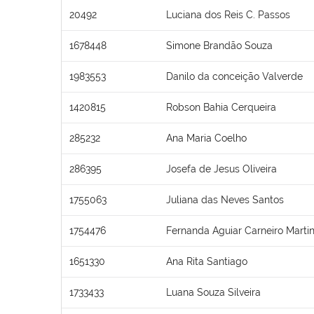
20492
Luciana dos Reis C. Passos
1678448
Simone Brandão Souza
1983553
Danilo da conceição Valverde
1420815
Robson Bahia Cerqueira
285232
Ana Maria Coelho
286395
Josefa de Jesus Oliveira
1755063
Juliana das Neves Santos
1754476
Fernanda Aguiar Carneiro Marti
1651330
Ana Rita Santiago
1733433
Luana Souza Silveira