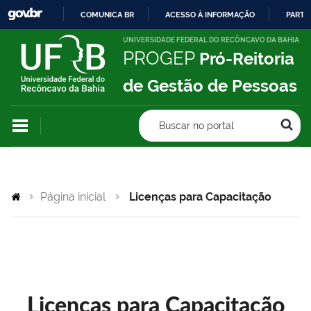
COMUNICA BR
ACESSO À INFORMAÇÃO
PARTI
IR
UNIVERSIDADE FEDERAL DO RECÔNCAVO DA BAHIA
PROGEP
Pró-Reitoria
PARA
O
de Gestão de Pessoas
CONTEÚDO
Buscar no portal
Página inicial
Licenças para Capacitação
Licenças para Capacitação