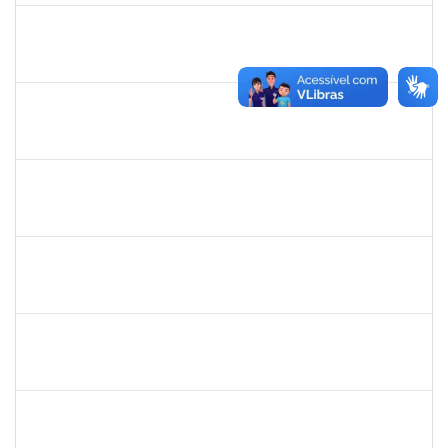
Maria Bárbara Gonçalves
Técnico
23007.0003590/2019-44
06/05/2019
04/06/2019
Concluído
1717960
Ana Verônica Rodrigues da Silva
Docente
23007.0006370/2019-62
06/05/2019
04/06/2019
Concluído
1755638
Lorena Araújo Hirsch
Técnico
23007.0009956/2019-46
02/05/2019
31/05/2019
Concluído
1752810
Shirley Guimarães Araújo
Técnico
23007.0008620/2019-34
15/04/2019
31/05/2019
Concluído
1206390
Suzane Tavares de Pinho Pepe
Docente
23007.031290/2018-17
03/03/2019
31/05/2019
Concluído
2025542
Naiana de Carvalho guimarães
Técnico
23007.0007300/2019-75
01/05/2019