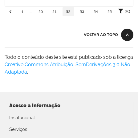
30/05/2019
Concluído
20
1
...
50
51
52
53
54
55
VOLTAR AO TOPO
Todo o conteúdo deste site está publicado sob a licença
Creative Commons Atribuição-SemDerivações 3.0 Não
Adaptada
.
Acesso a Informação
Institucional
Serviços