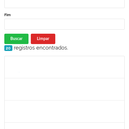
Fim
Buscar
Limpar
registros encontrados.
20
Matrícula
Nome
Cargo
Processo
Início
Fim
Status
1844164
Sielia Barreto Brito
Docente
23007.32285/2018-21
01/04/2019
01/07/2019
Concluído
1678448
Simone Brandão Souza
Docente
23007.0005041/2019-55
01/04/2019
29/06/2019
Concluído