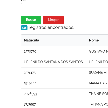
Buscar
Limpar
registros encontrados.
10
Matrícula
Nome
2376770
GUSTAVO 
HELENILDO SANTANA DOS SANTOS
HELENILDO
2374175
SUZANE AT
1919544
MARIA DAS
2076593
THAINE SO
1717557
TATIANA PO