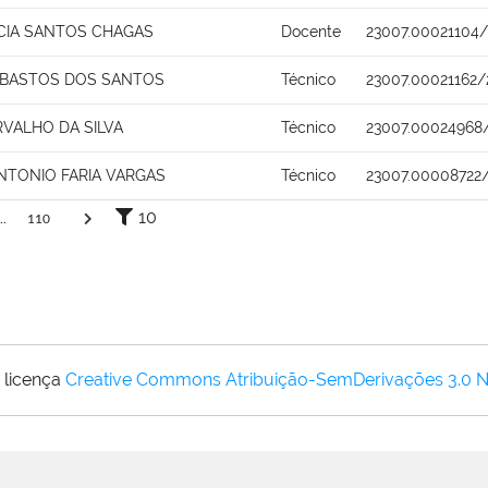
ACIA SANTOS CHAGAS
Docente
23007.00021104/
 BASTOS DOS SANTOS
Técnico
23007.00021162/
RVALHO DA SILVA
Técnico
23007.00024968
NTONIO FARIA VARGAS
Técnico
23007.00008722
10
..
110
 licença
Creative Commons Atribuição-SemDerivações 3.0 