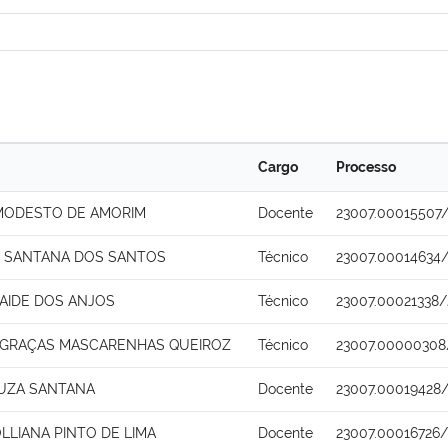
Cargo
Processo
MODESTO DE AMORIM
Docente
23007.00015507/
 SANTANA DOS SANTOS
Técnico
23007.00014634/
AIDE DOS ANJOS
Técnico
23007.00021338/
 GRAÇAS MASCARENHAS QUEIROZ
Técnico
23007.00000308
UZA SANTANA
Docente
23007.00019428/
LLIANA PINTO DE LIMA
Docente
23007.00016726/