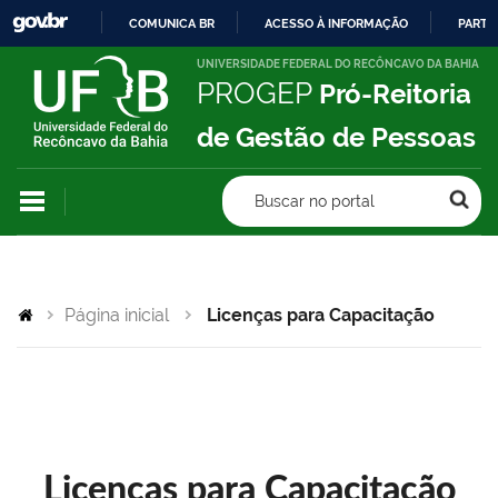
COMUNICA BR
ACESSO À INFORMAÇÃO
PARTI
IR
UNIVERSIDADE FEDERAL DO RECÔNCAVO DA BAHIA
PROGEP
Pró-Reitoria
PARA
O
de Gestão de Pessoas
CONTEÚDO
Buscar no portal
Página inicial
Licenças para Capacitação
Licenças para Capacitação