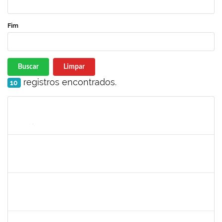
Fim
Buscar
Limpar
registros encontrados.
10
Matrícula
Nome
Cargo
Processo
Início
Fim
Status
1983553
Danilo da conceição Valverde
Técnico
23007.031311/2018-32
25/03/2019
25/06/2019
Concluído
1420815
Robson Bahia Cerqueira
Docente
23007.031751/2018-83
25/03/2019
25/06/2019
Concluído