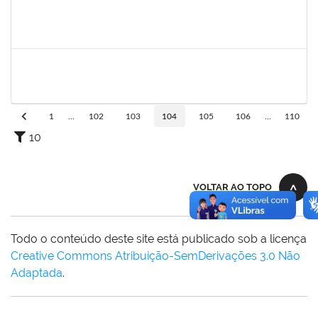
1651330
Ana Rita Santiago
Docente
23007.021409/2018-54
11/03/2019
10/06/2019
Concluído
1754170
François Santos de Brito
Técnico
23007.0009952/2019-57
08/05/2019
06/06/2019
Concluído
1
...
102
103
104
105
106
...
110
10
VOLTAR AO TOPO
Todo o conteúdo deste site está publicado sob a licença
Creative Commons Atribuição-SemDerivações 3.0 Não
Adaptada
.