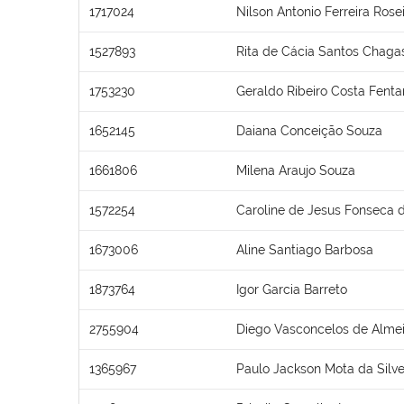
1717024
Nilson Antonio Ferreira Rose
1527893
Rita de Cácia Santos Chaga
1753230
Geraldo Ribeiro Costa Fent
1652145
Daiana Conceição Souza
1661806
Milena Araujo Souza
1572254
Caroline de Jesus Fonseca d
1673006
Aline Santiago Barbosa
1873764
Igor Garcia Barreto
2755904
Diego Vasconcelos de Alme
1365967
Paulo Jackson Mota da Silve