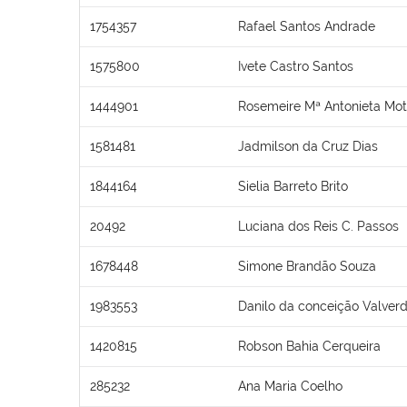
1754357
Rafael Santos Andrade
1575800
Ivete Castro Santos
1444901
Rosemeire Mª Antonieta Mot
1581481
Jadmilson da Cruz Dias
1844164
Sielia Barreto Brito
20492
Luciana dos Reis C. Passos
1678448
Simone Brandão Souza
1983553
Danilo da conceição Valver
1420815
Robson Bahia Cerqueira
285232
Ana Maria Coelho