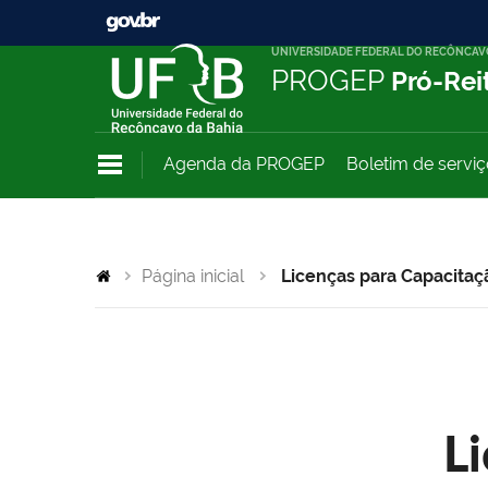
UNIVERSIDADE FEDERAL DO RECÔNCAV
PROGEP
Pró-Rei
Agenda da PROGEP
Boletim de servi
Página inicial
Licenças para Capacitaç
L