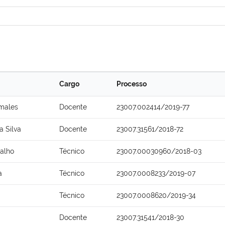
Cargo
Processo
emales
Docente
23007.002414/2019-77
a Silva
Docente
23007.31561/2018-72
valho
Técnico
23007.00030960/2018-03
a
Técnico
23007.0008233/2019-07
Técnico
23007.0008620/2019-34
Docente
23007.31541/2018-30