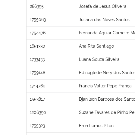
286395
Josefa de Jesus Oliveira
1755063
Juliana das Neves Santos
1754476
Fernanda Aguiar Carneiro Ma
1651330
Ana Rita Santiago
1733433
Luana Souza Silveira
1759148
Edinoglede Nery dos Santo
1744760
Francis Valter Pepe França
1553817
Djanilson Barbosa dos Sant
1206390
Suzane Tavares de Pinho P
1755323
Eron Lemos Piton