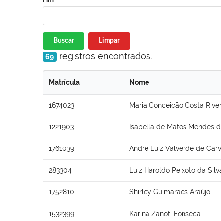
Buscar
Limpar
registros encontrados.
69
Matrícula
Nome
1674023
Maria Conceição Costa Riv
1221903
Isabella de Matos Mendes d
1761039
Andre Luiz Valverde de Car
283304
Luiz Haroldo Peixoto da Silv
1752810
Shirley Guimarães Araújo
1532399
Karina Zanoti Fonseca