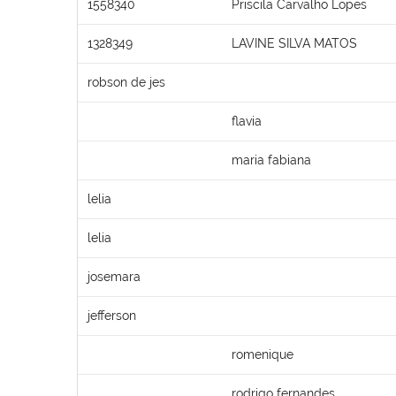
1558340
Priscila Carvalho Lopes
1328349
LAVINE SILVA MATOS
robson de jes
flavia
maria fabiana
lelia
lelia
josemara
jefferson
romenique
rodrigo fernandes