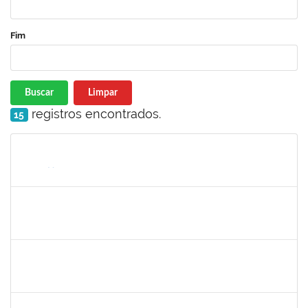
Fim
Buscar
Limpar
registros encontrados.
15
Matrícula
Nome
Cargo
Processo
Início
Fim
Status
1674023
Maria Conceição Costa Rivemales
Docente
23007.002414/2019-77
22/04/2019
20/07/2019
Concluído
1221903
Isabella de Matos Mendes da Silva
Docente
23007.31561/2018-72
16/04/2019
11/07/2019
Concluído