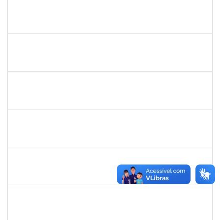
1444901
Rosemeire Mª Antonieta Motta
Docente
23007.0007437/2019-62
08/04/2019
07/07/2019
Concluído
1581481
Jadmilson da Cruz Dias
Docente
23007.2811/2019-28
01/04/2019
01/07/2019
Concluído
1844164
Sielia Barreto Brito
Docente
23007.32285/2018-21
01/04/2019
01/07/2019
Concluído
20492
Luciana dos Reis C. Passos
Técnico
23007.005685/2019-30
01/04/2019
30/05/2019
Concluído
1678448
Simone Brandão Souza
Docente
23007.0005041/2019-55
01/04/2019
29/06/2019
Concluído
1983553
Danilo da conceição Valverde
Técnico
23007.031311/2018-32
25/03/2019
25/06/2019
Concluído