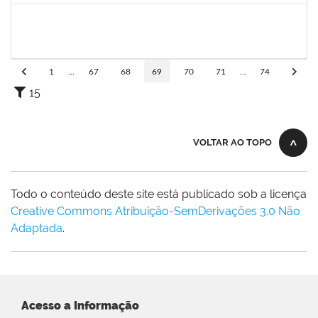
1420815
Robson Bahia Cerqueira
Docente
23007.031751/2018-83
25/03/2019
25/06/2019
Concluído
1
...
67
68
69
70
71
...
74
15
VOLTAR AO TOPO
Todo o conteúdo deste site está publicado sob a licença
Creative Commons Atribuição-SemDerivações 3.0 Não
Adaptada
.
Acesso a Informação