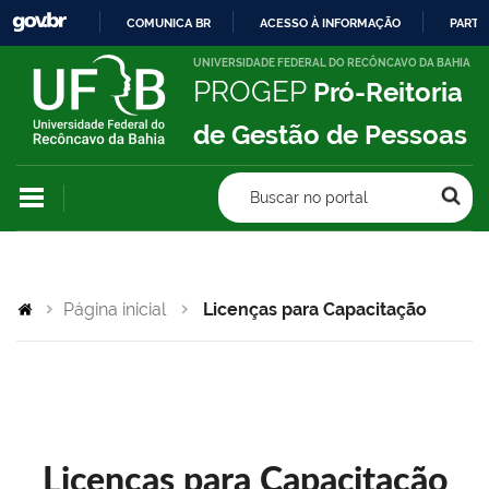
COMUNICA BR
ACESSO À INFORMAÇÃO
PARTI
IR
UNIVERSIDADE FEDERAL DO RECÔNCAVO DA BAHIA
PROGEP
Pró-Reitoria
PARA
O
de Gestão de Pessoas
CONTEÚDO
Buscar no portal
Página inicial
Licenças para Capacitação
Licenças para Capacitação