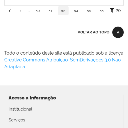
10/06/2019
Concluído
20
1
...
50
51
52
53
54
55
VOLTAR AO TOPO
Todo o conteúdo deste site está publicado sob a licença
Creative Commons Atribuição-SemDerivações 3.0 Não
Adaptada
.
Acesso a Informação
Institucional
Serviços