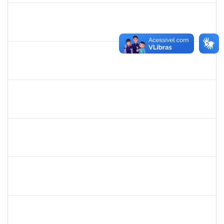
1420815
Robson Bahia Cerqueira
Docente
23007.031751/2018-83
25/03/2019
25/06/2019
Concluído
285232
Ana Maria Coelho
Técnico
23007.005420/2019-07
25/03/2019
24/06/2019
Concluído
286395
Josefa de Jesus Oliveira
Técnico
23007.00001795/2019-09
25/03/2019
24/05/2019
Concluído
1755063
Juliana das Neves Santos
Técnico
23007.003359/2019-73
18/03/2019
16/04/2019
Concluído
1754476
Fernanda Aguiar Carneiro Martins
Docente
23007.002127/2019-66
18/03/2019
17/06/2019
Concluído
1651330
Ana Rita Santiago
Docente
23007.021409/2018-54
11/03/2019