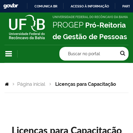
COMUNICA BR
ACESSO À INFORMAÇÃO
PARTI
IR
UNIVERSIDADE FEDERAL DO RECÔNCAVO DA BAHIA
PROGEP
Pró-Reitoria
PARA
O
de Gestão de Pessoas
CONTEÚDO
Buscar no portal
Página inicial
Licenças para Capacitação
Licenças para Capacitação