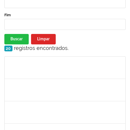
Fim
Buscar
Limpar
registros encontrados.
20
Matrícula
Nome
Cargo
Processo
Início
Fim
Status
1674023
Maria Conceição Costa Rivemales
Docente
23007.002414/2019-77
22/04/2019
20/07/2019
Concluído
1221903
Isabella de Matos Mendes da Silva
Docente
23007.31561/2018-72
16/04/2019
11/07/2019
Concluído