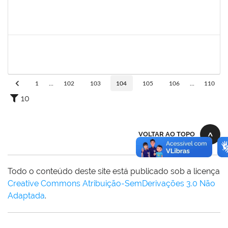
1983553
Danilo da conceição Valverde
Técnico
23007.031311/2018-32
25/03/2019
25/06/2019
Concluído
1420815
Robson Bahia Cerqueira
Docente
23007.031751/2018-83
25/03/2019
25/06/2019
Concluído
1
...
102
103
104
105
106
...
110
10
VOLTAR AO TOPO
Todo o conteúdo deste site está publicado sob a licença
Creative Commons Atribuição-SemDerivações 3.0 Não
Adaptada
.