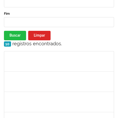
Fim
Buscar
Limpar
registros encontrados.
10
Matrícula
Nome
Cargo
Processo
Início
Fim
Status
1532399
Karina Zanoti Fonseca
Docente
23007.31541/2018-30
08/04/2019
06/07/2019
Concluído
1754357
Rafael Santos Andrade
Técnico
23007.00002402/2019-13
08/04/2019
06/07/2019
Concluído