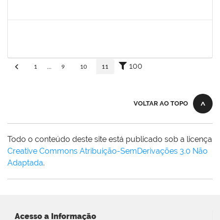
30/11/-0001
30/11/-0001
Concluído
adriele
30/11/-0001
30/11/-0001
Concluído
100
1
...
9
10
11
VOLTAR AO TOPO
Todo o conteúdo deste site está publicado sob a licença
Creative Commons Atribuição-SemDerivações 3.0 Não
Adaptada
.
Acesso a Informação