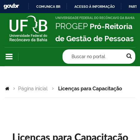
COMUNICA BR
ACESSO À INFORMAÇÃO
PARTI
IR
UNIVERSIDADE FEDERAL DO RECÔNCAVO DA BAHIA
PROGEP
Pró-Reitoria
PARA
O
de Gestão de Pessoas
CONTEÚDO
Buscar no portal
Página inicial
Licenças para Capacitação
Licenças para Capacitação