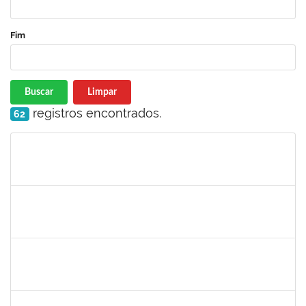
Fim
Buscar
Limpar
registros encontrados.
62
Matrícula
Nome
Cargo
Processo
Início
Fim
Status
1575800
Ivete Castro Santos
Técnico
23007.0008474/2019-96
08/04/2019
07/07/2019
Concluído
1444901
Rosemeire Mª Antonieta Motta
Docente
23007.0007437/2019-62
08/04/2019
07/07/2019
Concluído