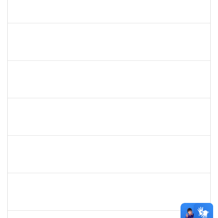
JANAINE ZDEBSKI DA SILVA
Docente
23007.00020181/2023-21
04/03/2024
01/06/0202
Concluído
1716504
Amaranta Emilia Cesar dos Santos
Docente
23007.00031476/2018-39
01/06/2019
30/11/-0001
Concluído
robson de jes
30/11/-0001
30/11/-0001
Concluído
flavia
30/11/-0001
30/11/-0001
Concluído
maria fabiana
30/11/-0001
30/11/-0001
Concluído
lelia
30/11/-0001
30/11/-0001
Concluído