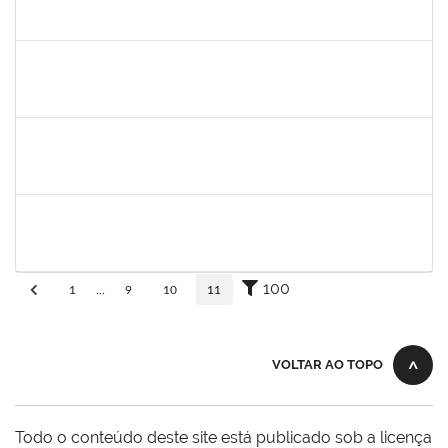
30/11/-0001
30/11/-0001
Concluído
aida
30/11/-0001
30/11/-0001
Concluído
fabricio mor
30/11/-0001
30/11/-0001
Concluído
adriele
30/11/-0001
30/11/-0001
Concluído
100
1
...
9
10
11
VOLTAR AO TOPO
Todo o conteúdo deste site está publicado sob a licença