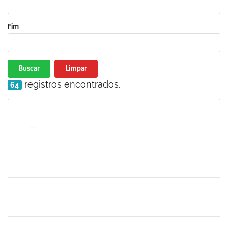
Fim
Buscar
Limpar
registros encontrados.
64
Matrícula
Nome
Cargo
Processo
Início
Fim
Status
1754476
Fernanda Aguiar Carneiro Martins
Docente
23007.002127/2019-66
18/03/2019
17/06/2019
Concluído
1856918
Tércio de Miranda Rogério de Souza
Técnico
23007.0011148/2019-66
13/05/2019
14/06/2019
Concluído