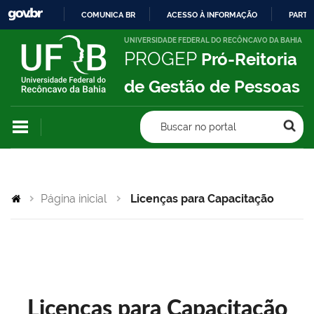
COMUNICA BR
ACESSO À INFORMAÇÃO
PARTI
IR
UNIVERSIDADE FEDERAL DO RECÔNCAVO DA BAHIA
PROGEP
Pró-Reitoria
PARA
O
de Gestão de Pessoas
CONTEÚDO
Buscar no portal
Página inicial
Licenças para Capacitação
Licenças para Capacitação