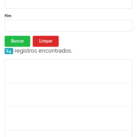
Fim
Buscar
Limpar
registros encontrados.
64
Matrícula
Nome
Cargo
Processo
Início
Fim
Status
1532399
Karina Zanoti Fonseca
Docente
23007.31541/2018-30
08/04/2019
06/07/2019
Concluído
1754357
Rafael Santos Andrade
Técnico
23007.00002402/2019-13
08/04/2019
06/07/2019
Concluído