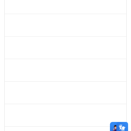
Priscila Carvalho Lopes
Técnico
23007.032350/2018-12
07/01/2019
06/03/2019
Concluído
1328349
LAVINE SILVA MATOS
Técnico
23007.00004163/2023-81
31/08/2009
29/09/2023
Concluído
robson de jes
30/11/-0001
30/11/-0001
Concluído
flavia
30/11/-0001
30/11/-0001
Concluído
maria fabiana
30/11/-0001
30/11/-0001
Concluído
lelia
30/11/-0001
30/11/-0001
Concluído