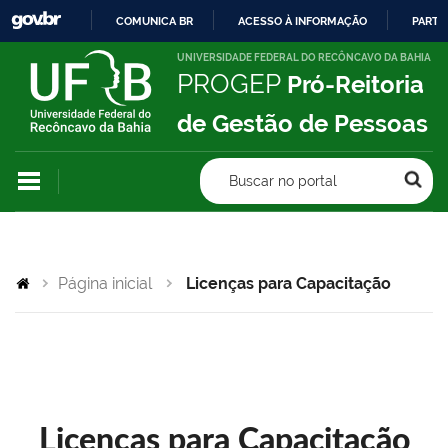
COMUNICA BR
ACESSO À INFORMAÇÃO
PARTI
IR
UNIVERSIDADE FEDERAL DO RECÔNCAVO DA BAHIA
PROGEP
Pró-Reitoria
PARA
O
de Gestão de Pessoas
CONTEÚDO
Buscar no portal
Página inicial
Licenças para Capacitação
Licenças para Capacitação