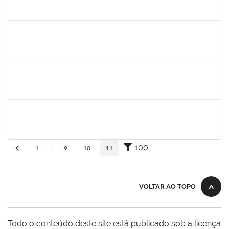
30/11/-0001
30/11/-0001
Concluído
aida
30/11/-0001
30/11/-0001
Concluído
fabricio mor
30/11/-0001
30/11/-0001
Concluído
adriele
30/11/-0001
30/11/-0001
Concluído
100
1
...
9
10
11
VOLTAR AO TOPO
Todo o conteúdo deste site está publicado sob a licença