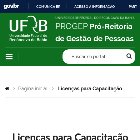
COMUNICA BR
ACESSO À INFORMAÇÃO
PARTI
IR
UNIVERSIDADE FEDERAL DO RECÔNCAVO DA BAHIA
PROGEP
Pró-Reitoria
PARA
O
de Gestão de Pessoas
CONTEÚDO
Buscar no portal
Página inicial
Licenças para Capacitação
Licenças para Capacitação