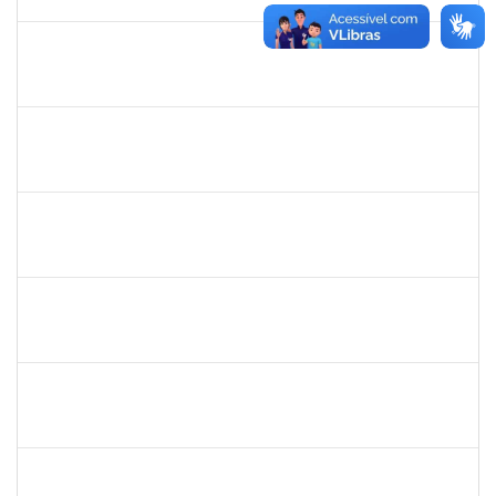
29/05/2019
Concluído
1717024
Nilson Antonio Ferreira Roseira
Docente
23007.003851/2019-78
25/02/2019
24/03/2019
Concluído
1527893
Rita de Cácia Santos Chagas
Docente
23007.003763/2019-29
25/02/2019
24/03/2019
Concluído
1753230
Geraldo Ribeiro Costa Fentanes
Técnico
23007.002454/2019-64
21/02/2019
22/03/2019
Concluído
1652145
Daiana Conceição Souza
Técnico
23007.002124/2019-50
18/02/2019
19/04/2019
Concluído
1661806
Milena Araujo Souza
Técnico
23007.00000920/2019-63
11/02/2019
10/05/2019
Concluído
1572254
Caroline de Jesus Fonseca da Silva
Técnico