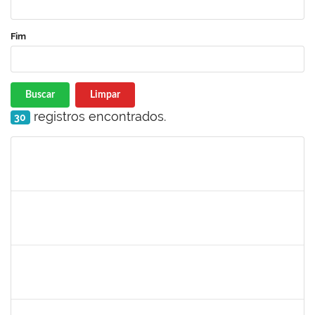
Fim
Buscar
Limpar
registros encontrados.
30
Matrícula
Nome
Cargo
Processo
Início
Fim
Status
1754357
Rafael Santos Andrade
Técnico
23007.00002402/2019-13
08/04/2019
06/07/2019
Concluído
1575800
Ivete Castro Santos
Técnico
23007.0008474/2019-96
08/04/2019
07/07/2019
Concluído