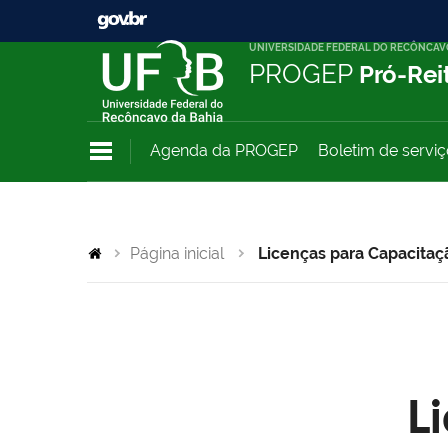
UNIVERSIDADE FEDERAL DO RECÔNCAV
PROGEP
Pró-Rei
Agenda da PROGEP
Boletim de servi
Página inicial
Licenças para Capacitaç
L