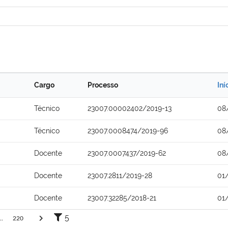
Cargo
Processo
Iní
Técnico
23007.00002402/2019-13
08
Técnico
23007.0008474/2019-96
08
Docente
23007.0007437/2019-62
08
Docente
23007.2811/2019-28
01
Docente
23007.32285/2018-21
01
5
..
220