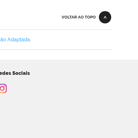
VOLTAR AO TOPO
Não Adaptada
.
edes Sociais