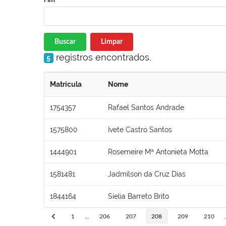
Buscar
Limpar
registros encontrados.
5
Matrícula
Nome
1754357
Rafael Santos Andrade
1575800
Ivete Castro Santos
1444901
Rosemeire Mª Antonieta Motta
1581481
Jadmilson da Cruz Dias
1844164
Sielia Barreto Brito
1
...
206
207
208
209
210
.