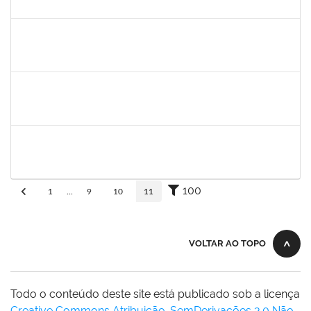
30/11/-0001
30/11/-0001
Concluído
aida
30/11/-0001
30/11/-0001
Concluído
fabricio mor
30/11/-0001
30/11/-0001
Concluído
adriele
30/11/-0001
30/11/-0001
Concluído
100
1
...
9
10
11
VOLTAR AO TOPO
Todo o conteúdo deste site está publicado sob a licença
Creative Commons Atribuição-SemDerivações 3.0 Não