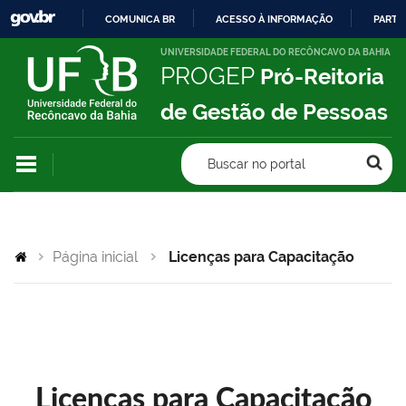
COMUNICA BR
ACESSO À INFORMAÇÃO
PARTI
IR
UNIVERSIDADE FEDERAL DO RECÔNCAVO DA BAHIA
PROGEP
Pró-Reitoria
PARA
O
de Gestão de Pessoas
CONTEÚDO
Buscar no portal
Página inicial
Licenças para Capacitação
Licenças para Capacitação