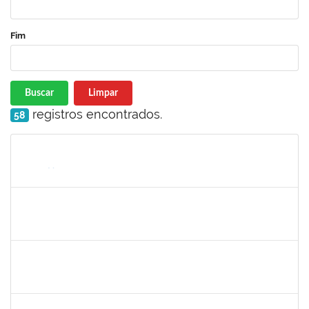
Fim
Buscar
Limpar
registros encontrados.
58
Matrícula
Nome
Cargo
Processo
Início
Fim
Status
20492
Luciana dos Reis C. Passos
Técnico
23007.005685/2019-30
01/04/2019
30/05/2019
Concluído
1678448
Simone Brandão Souza
Docente
23007.0005041/2019-55
01/04/2019
29/06/2019
Concluído