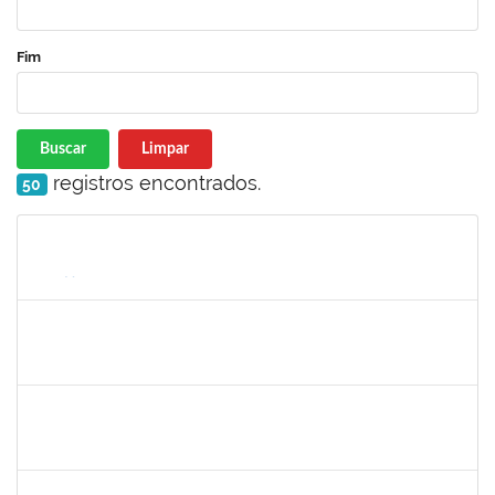
Fim
Buscar
Limpar
registros encontrados.
50
Matrícula
Nome
Cargo
Processo
Início
Fim
Status
1551189
FABIOLA MARINHO COSTA
Docente
23007.00016328/2025-62
06/10/2025
31/12/2025
Concluído
2420879
TIAGO ANSELMO PEREIRA MACIEL
Técnico
23007.00019893/2025-31
06/10/2025
03/01/2026
Concluído