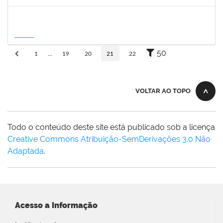
Futuro
1757841
DEBORA ALVES FEITOSA
Docente
23007.00008581/2026-96
10/09/2026
08/12/2026
Futuro
50
1
...
19
20
21
22
VOLTAR AO TOPO
Todo o conteúdo deste site está publicado sob a licença
Creative Commons Atribuição-SemDerivações 3.0 Não
Adaptada
.
Acesso a Informação