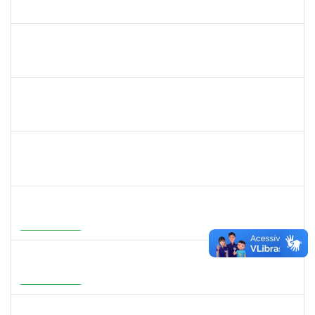
23007.00007111/2026-16
08/06/2026
22/06/2026
Concluído
1567617
DANIELA ABREU MATOS
Docente
23007.00000171/2026-89
01/04/2026
29/06/2026
Concluído
2183687
KLAYTON SANTANA PORTO
Docente
23007.00002345/2026-76
01/04/2026
29/06/2026
Concluído
2387155
MICHELLE DE SANTANA XAVIER RAMOS
Docente
23007.00028959/2025-77
04/05/2026
01/07/2026
Concluído
2316943
MARIANGELA COSTA VIEIRA
23007.00001878/2026-75
20/05/2026
19/08/2026
Em Andamento
1273255
CAROLINE COSTA BOURBON
Docente
23007.00004668/2026-17
22/05/2026
20/08/2026
Em Andamento
1647396