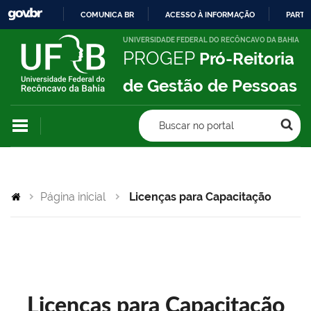
COMUNICA BR
ACESSO À INFORMAÇÃO
PARTI
IR
UNIVERSIDADE FEDERAL DO RECÔNCAVO DA BAHIA
PROGEP
Pró-Reitoria
PARA
O
de Gestão de Pessoas
CONTEÚDO
Buscar no portal
Página inicial
Licenças para Capacitação
Licenças para Capacitação