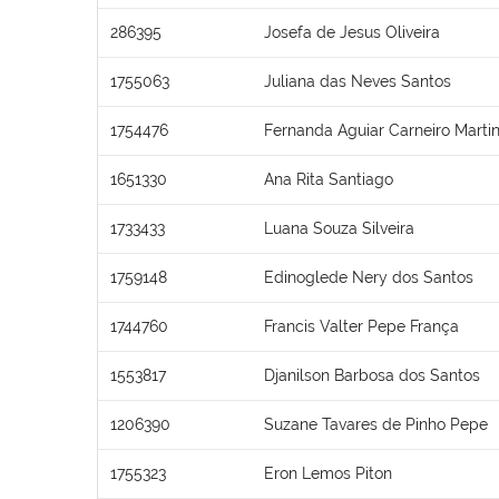
286395
Josefa de Jesus Oliveira
1755063
Juliana das Neves Santos
1754476
Fernanda Aguiar Carneiro Marti
1651330
Ana Rita Santiago
1733433
Luana Souza Silveira
1759148
Edinoglede Nery dos Santos
1744760
Francis Valter Pepe França
1553817
Djanilson Barbosa dos Santos
1206390
Suzane Tavares de Pinho Pepe
1755323
Eron Lemos Piton