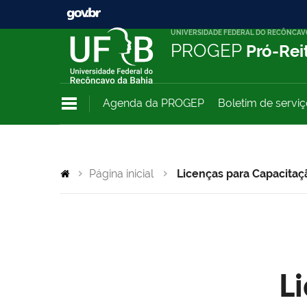
UNIVERSIDADE FEDERAL DO RECÔNCAV
PROGEP
Pró-Rei
Agenda da PROGEP
Boletim de servi
Página inicial
Licenças para Capacitaç
L