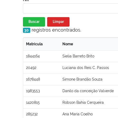
Buscar
Limpar
registros encontrados.
30
Matrícula
Nome
1844164
Sielia Barreto Brito
20492
Luciana dos Reis C. Passos
1678448
Simone Brandão Souza
1983553
Danilo da conceição Valverde
1420815
Robson Bahia Cerqueira
285232
Ana Maria Coelho