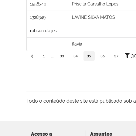
1558340
Priscila Carvalho Lopes
1328349
LAVINE SILVA MATOS
robson de jes
flavia
3
1
...
33
34
35
36
37
Todo o conteúdo deste site está publicado sob a
Acesso a
Assuntos