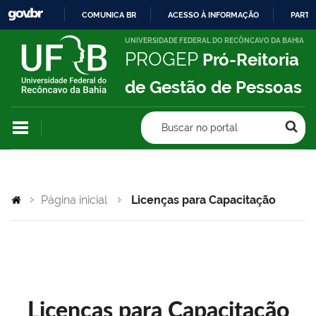
COMUNICA BR
ACESSO À INFORMAÇÃO
PARTI
IR
UNIVERSIDADE FEDERAL DO RECÔNCAVO DA BAHIA
PROGEP
Pró-Reitoria
PARA
O
de Gestão de Pessoas
CONTEÚDO
Buscar no portal
Página inicial
Licenças para Capacitação
Licenças para Capacitação