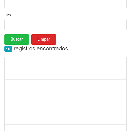
Fim
Buscar
Limpar
registros encontrados.
10
Matrícula
Nome
Cargo
Processo
Início
Fim
Status
286395
Josefa de Jesus Oliveira
Técnico
23007.00001795/2019-09
25/03/2019
24/05/2019
Concluído
1755063
Juliana das Neves Santos
Técnico
23007.003359/2019-73
18/03/2019
16/04/2019
Concluído