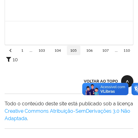
1206390
Suzane Tavares de Pinho Pepe
Docente
23007.031290/2018-17
03/03/2019
31/05/2019
Concluído
1755323
Eron Lemos Piton
Técnico
23007.00001072/2019-33
01/03/2019
29/05/2019
Concluído
1
...
103
104
105
106
107
...
110
10
VOLTAR AO TOPO
Todo o conteúdo deste site está publicado sob a licença
Creative Commons Atribuição-SemDerivações 3.0 Não
Adaptada
.