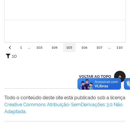
1553817
Djanilson Barbosa dos Santos
Docente
23007.002561/2019-85
04/03/2019
05/04/2019
Concluído
1206390
Suzane Tavares de Pinho Pepe
Docente
23007.031290/2018-17
03/03/2019
31/05/2019
Concluído
1
...
103
104
105
106
107
...
110
10
VOLTAR AO TOPO
Todo o conteúdo deste site está publicado sob a licença
Creative Commons Atribuição-SemDerivações 3.0 Não
Adaptada
.