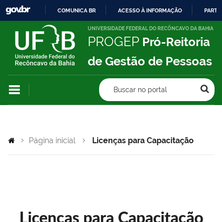
COMUNICA BR
ACESSO À INFORMAÇÃO
PARTI
IR
UNIVERSIDADE FEDERAL DO RECÔNCAVO DA BAHIA
PROGEP
Pró-Reitoria
PARA
O
de Gestão de Pessoas
CONTEÚDO
Buscar no portal
Página inicial
Licenças para Capacitação
Licenças para Capacitação