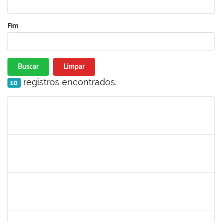
Fim
Buscar
Limpar
registros encontrados.
10
Matrícula
Nome
Cargo
Processo
Início
Fim
Status
285232
Ana Maria Coelho
Técnico
23007.005420/2019-07
25/03/2019
24/06/2019
Concluído
286395
Josefa de Jesus Oliveira
Técnico
23007.00001795/2019-09
25/03/2019
24/05/2019
Concluído