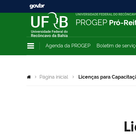
UNIVERSIDADE FEDERAL DO RECÔNCAV
PROGEP
Pró-Rei
Agenda da PROGEP
Boletim de servi
Página inicial
Licenças para Capacitaç
L