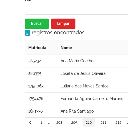
Buscar
Limpar
registros encontrados.
5
Matrícula
Nome
285232
Ana Maria Coelho
286395
Josefa de Jesus Oliveira
1755063
Juliana das Neves Santos
1754476
Fernanda Aguiar Carneiro Martins
1651330
Ana Rita Santiago
1
...
208
209
210
211
212
.