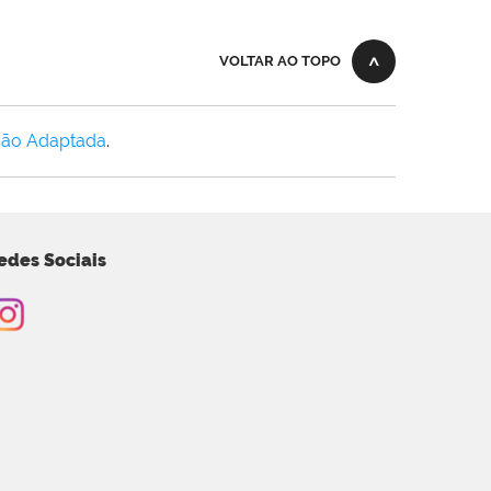
VOLTAR AO TOPO
Não Adaptada
.
edes Sociais