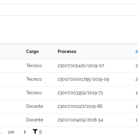
Cargo
Processo
I
Técnico
23007.005420/2019-07
2
Técnico
23007.00001795/2019-09
2
Técnico
23007.003359/2019-73
1
Docente
23007.002127/2019-66
1
Docente
23007.021409/2018-54
1
5
..
220