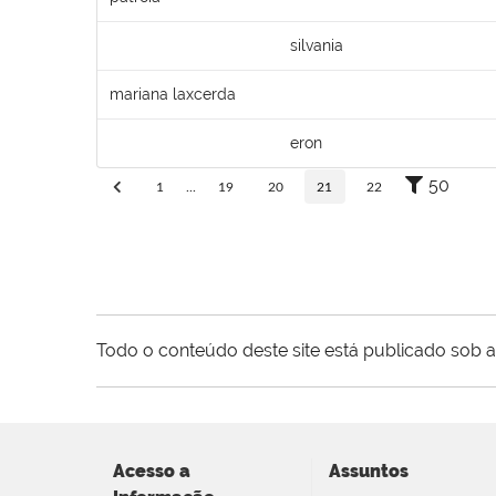
silvania
mariana laxcerda
eron
50
1
...
19
20
21
22
Todo o conteúdo deste site está publicado sob a
Acesso a
Assuntos