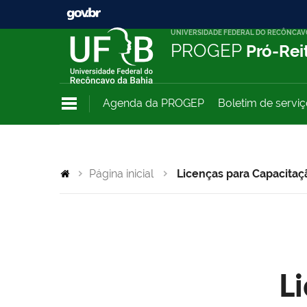
UNIVERSIDADE FEDERAL DO RECÔNCAV
PROGEP
Pró-Rei
Agenda da PROGEP
Boletim de servi
Página inicial
Licenças para Capacitaç
L