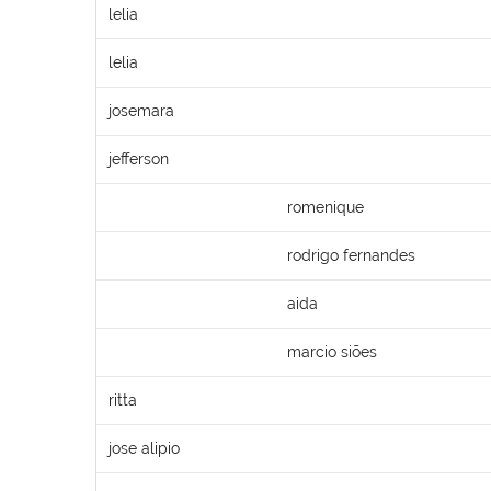
lelia
lelia
josemara
jefferson
romenique
rodrigo fernandes
aida
marcio siões
ritta
jose alipio