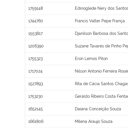
1759148
Edinoglede Nery dos Santo
1744760
Francis Valter Pepe França
1553817
Djanilson Barbosa dos Sant
1206390
Suzane Tavares de Pinho P
1755323
Eron Lemos Piton
1717024
Nilson Antonio Ferreira Rose
1527893
Rita de Cácia Santos Chaga
1753230
Geraldo Ribeiro Costa Fent
1652145
Daiana Conceição Souza
1661806
Milena Araujo Souza