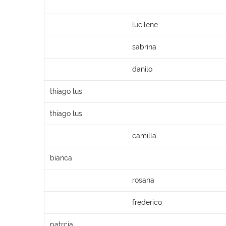
lucilene
sabrina
danilo
thiago lus
thiago lus
camilla
bianca
rosana
frederico
patrcia