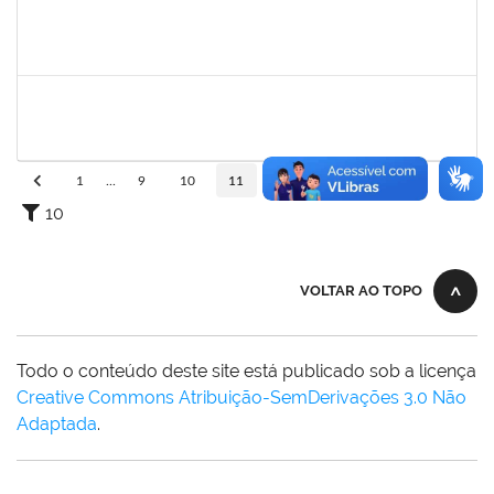
1755265
KARINA DE SOUZA SILVA
Técnico
23007.00018863/2025-02
29/09/2025
17/10/2025
Concluído
2140774
ANNE MAGALI LIMA NEIVA
Técnico
23007.00019389/2025-59
29/09/2025
13/10/2025
Concluído
1
...
9
10
11
12
13
...
110
10
VOLTAR AO TOPO
Todo o conteúdo deste site está publicado sob a licença
Creative Commons Atribuição-SemDerivações 3.0 Não
Adaptada
.