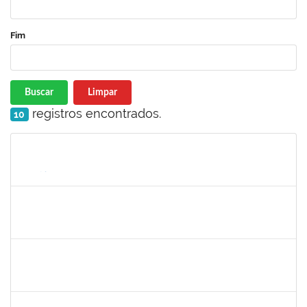
Fim
Buscar
Limpar
registros encontrados.
10
Matrícula
Nome
Cargo
Processo
Início
Fim
Status
1165758
VICTOR HUGO SOARES VALENTIM
23007.00012268/2025-72
26/07/2025
31/10/2025
Concluído
RAFAEL BASTOS DAMASCENA
Técnico
23007.00019903/2025-52
01/10/2025
30/10/2025
Concluído