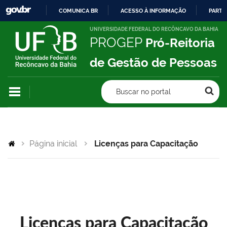
COMUNICA BR
ACESSO À INFORMAÇÃO
PARTI
IR
UNIVERSIDADE FEDERAL DO RECÔNCAVO DA BAHIA
PROGEP
Pró-Reitoria
PARA
O
de Gestão de Pessoas
CONTEÚDO
Buscar no portal
Página inicial
Licenças para Capacitação
Licenças para Capacitação