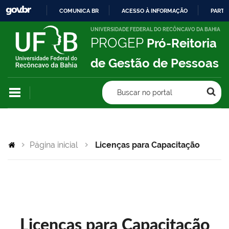
COMUNICA BR
ACESSO À INFORMAÇÃO
PARTI
IR
UNIVERSIDADE FEDERAL DO RECÔNCAVO DA BAHIA
PROGEP
Pró-Reitoria
PARA
O
de Gestão de Pessoas
CONTEÚDO
Buscar no portal
Página inicial
Licenças para Capacitação
Licenças para Capacitação