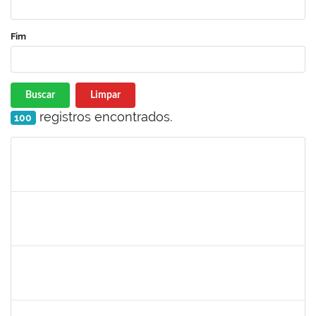
Fim
Buscar
Limpar
registros encontrados.
100
Matrícula
Nome
Cargo
Processo
Início
Fim
Status
1381835
JULIO ELOISIO BRANDAO DA SILVA
Docente
23007.00008877/2025-61
02/09/2025
30/11/2025
Concluído
1553817
DJANILSON BARBOSA DOS SANTOS
Docente
23007.00010021/2025-19
01/09/2025
29/11/2025
Concluído